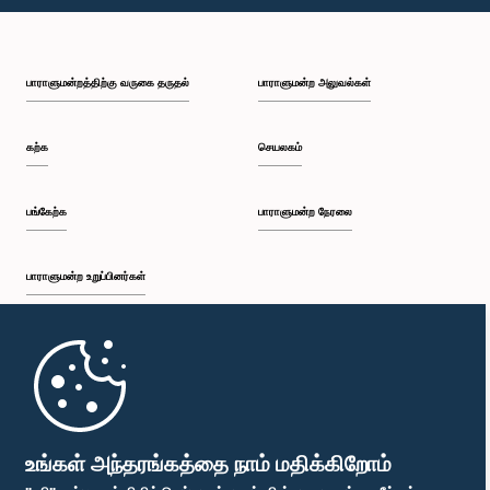
பி.ப. 1:49 - பி.ப. 1:56
பாராளுமன்றத்திற்கு வருகை தருதல்
பாராளுமன்ற அலுவல்கள்
பி.ப. 1:56 - பி.ப. 2:05
கற்க
செயலகம்
பி.ப. 2:05 - பி.ப. 2:29
பங்கேற்க
பாராளுமன்ற நேரலை
பாராளுமன்ற உறுப்பினர்கள்
பி.ப. 2:29 - பி.ப. 2:54
முதற்பக்கம்
பி.ப. 2:54 - பி.ப. 3:09
பாராளுமன்ற கையடக்க செயலி
உங்கள் அந்தரங்கத்தை நாம் மதிக்கிறோம்