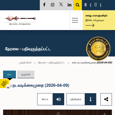
E
|
සි
|
எனது பாராளுமன்றம்
இங்கே உள்நுழைக
நேரலை - பதிவுருத்தப்பட்ட
முதற்பக்கம்
நேரலை - பதிவுருத்தப்பட்ட
சபை நடவடிக்கைமுறை (2026-04-09)
சபை
குழுக்கள்
சபை நடவடிக்கைமுறை (2026-04-09)
02
கேட்க
பதிவிறக்க