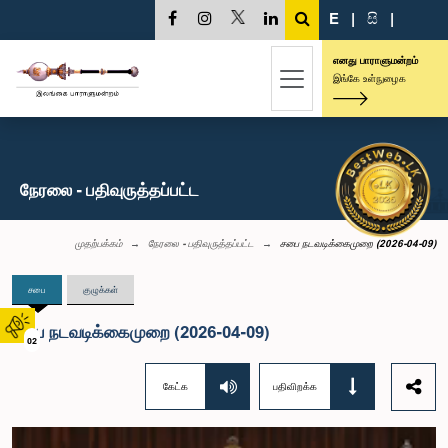
E
|
සි
|
எனது பாராளுமன்றம்
இங்கே உள்நுழைக
நேரலை - பதிவுருத்தப்பட்ட
முதற்பக்கம்
நேரலை - பதிவுருத்தப்பட்ட
சபை நடவடிக்கைமுறை (2026-04-09)
சபை
குழுக்கள்
சபை நடவடிக்கைமுறை (2026-04-09)
02
கேட்க
பதிவிறக்க