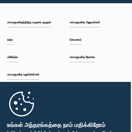
பி.ப. 1:49 - பி.ப. 1:56
பாராளுமன்றத்திற்கு வருகை தருதல்
பாராளுமன்ற அலுவல்கள்
பி.ப. 1:56 - பி.ப. 2:05
கற்க
செயலகம்
பி.ப. 2:05 - பி.ப. 2:29
பங்கேற்க
பாராளுமன்ற நேரலை
பாராளுமன்ற உறுப்பினர்கள்
பி.ப. 2:29 - பி.ப. 2:54
முதற்பக்கம்
பி.ப. 2:54 - பி.ப. 3:09
பாராளுமன்ற கையடக்க செயலி
உங்கள் அந்தரங்கத்தை நாம் மதிக்கிறோம்