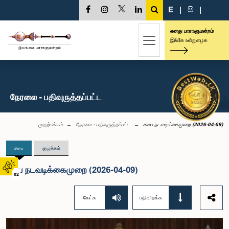
E
|
සි
|
எனது பாராளுமன்றம்
இங்கே உள்நுழைக
நேரலை - பதிவுருத்தப்பட்ட
முதற்பக்கம்
நேரலை - பதிவுருத்தப்பட்ட
சபை நடவடிக்கைமுறை (2026-04-09)
சபை
குழுக்கள்
சபை நடவடிக்கைமுறை (2026-04-09)
02
கேட்க
பதிவிறக்க