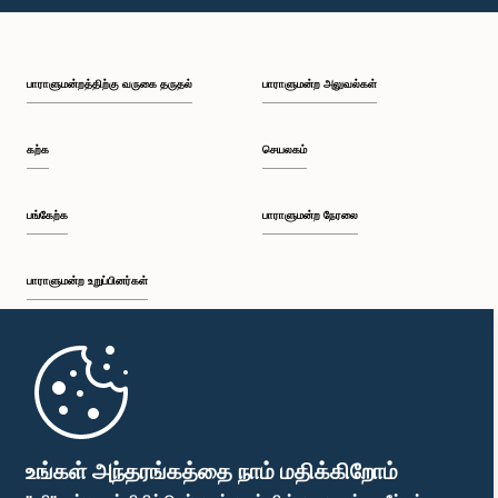
பி.ப. 1:49 - பி.ப. 1:56
பாராளுமன்றத்திற்கு வருகை தருதல்
பாராளுமன்ற அலுவல்கள்
பி.ப. 1:56 - பி.ப. 2:05
கற்க
செயலகம்
பி.ப. 2:05 - பி.ப. 2:29
பங்கேற்க
பாராளுமன்ற நேரலை
பாராளுமன்ற உறுப்பினர்கள்
பி.ப. 2:29 - பி.ப. 2:54
முதற்பக்கம்
பி.ப. 2:54 - பி.ப. 3:09
பாராளுமன்ற கையடக்க செயலி
உங்கள் அந்தரங்கத்தை நாம் மதிக்கிறோம்