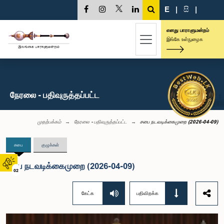
E
|
සි
|
எனது பாராளுமன்றம்
இங்கே உள்நுழைக
நேரலை - பதிவுருத்தப்பட்ட
முதற்பக்கம்
நேரலை - பதிவுருத்தப்பட்ட
சபை நடவடிக்கைமுறை (2026-04-09)
சபை
குழுக்கள்
சபை நடவடிக்கைமுறை (2026-04-09)
02
கேட்க
பதிவிறக்க