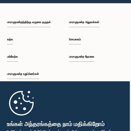
பி.ப. 1:49 - பி.ப. 1:56
பாராளுமன்றத்திற்கு வருகை தருதல்
பாராளுமன்ற அலுவல்கள்
பி.ப. 1:56 - பி.ப. 2:05
கற்க
செயலகம்
பி.ப. 2:05 - பி.ப. 2:29
பங்கேற்க
பாராளுமன்ற நேரலை
பாராளுமன்ற உறுப்பினர்கள்
பி.ப. 2:29 - பி.ப. 2:54
முதற்பக்கம்
பி.ப. 2:54 - பி.ப. 3:09
பாராளுமன்ற கையடக்க செயலி
உங்கள் அந்தரங்கத்தை நாம் மதிக்கிறோம்