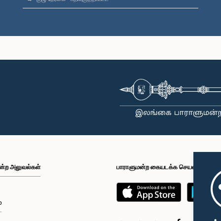
ன்ற அலுவல்கள்
பாராளுமன்ற கையடக்க செயலி
்