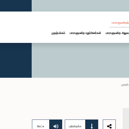
பாராளுமன்றத்
முதற்பக்கம்
பாராளுமன்ற உறுப்பினர்கள்
பாராளுமன்ற அலுவ
முதற்ப
கேட்க
பதிவிறக்க