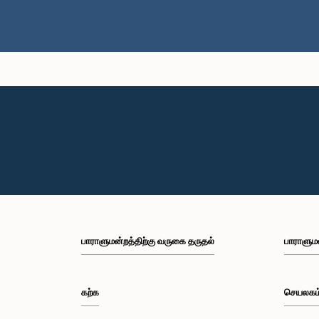
பாராளுமன்றத்திற்கு வருகை தருதல்
பாராளும
கற்க
செயலகம