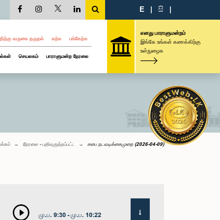
E
|
සි
|
எனது பாராளுமன்றம்
திற்கு வருகை தருதல்
கற்க
பங்கேற்க
இங்கே உங்கள் கணக்கிற்கு
உள்நுழைக
ல்கள்
செயலகம்
பாராளுமன்ற நேரலை
க்கம்
நேரலை - பதிவுருத்தப்பட்ட
சபை நடவடிக்கைமுறை (2026-04-09)
மு.ப. 9:30 - மு.ப. 10:22