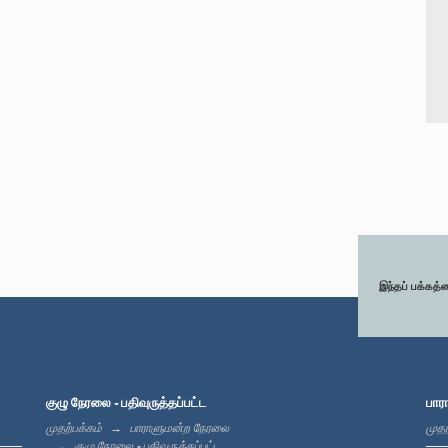
இந்தப் பக்கத்
குழு நேரலை - பதிவுருத்தப்பட்ட
பார
முதற்பக்கம்
பாராளுமன்ற நேரலை
முதற
குழு நேரலை - பதிவுருத்தப்பட்ட