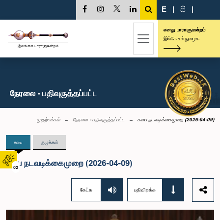
E
|
සි
|
எனது பாராளுமன்றம்
இங்கே உள்நுழைக
நேரலை - பதிவுருத்தப்பட்ட
முதற்பக்கம்
நேரலை - பதிவுருத்தப்பட்ட
சபை நடவடிக்கைமுறை (2026-04-09)
சபை
குழுக்கள்
சபை நடவடிக்கைமுறை (2026-04-09)
02
கேட்க
பதிவிறக்க