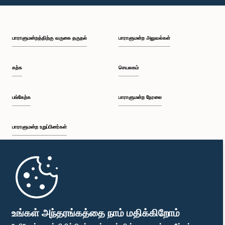
பி.ப. 1:49 - பி.ப. 1:56
பாராளுமன்றத்திற்கு வருகை தருதல்
பாராளுமன்ற அலுவல்கள்
பி.ப. 1:56 - பி.ப. 2:05
கற்க
செயலகம்
பி.ப. 2:05 - பி.ப. 2:29
பங்கேற்க
பாராளுமன்ற நேரலை
பாராளுமன்ற உறுப்பினர்கள்
பி.ப. 2:29 - பி.ப. 2:54
முதற்பக்கம்
பி.ப. 2:54 - பி.ப. 3:09
பாராளுமன்ற கையடக்க செயலி
உங்கள் அந்தரங்கத்தை நாம் மதிக்கிறோம்