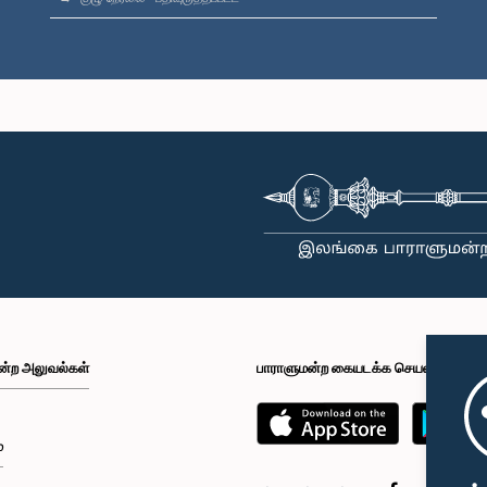
ன்ற அலுவல்கள்
பாராளுமன்ற கையடக்க செயலி
்