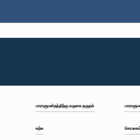
பாராளுமன்றத்திற்கு வருகை தருதல்
பாராளும
கற்க
செயலகம