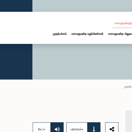
பாராளுமன்றத்
முதற்பக்கம்
பாராளுமன்ற உறுப்பினர்கள்
பாராளுமன்ற அலுவ
முதற்ப
கேட்க
பதிவிறக்க