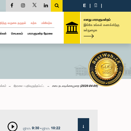
E
|
සි
|
எனது பாராளுமன்றம்
திற்கு வருகை தருதல்
கற்க
பங்கேற்க
இங்கே உங்கள் கணக்கிற்கு
உள்நுழைக
ல்கள்
செயலகம்
பாராளுமன்ற நேரலை
க்கம்
நேரலை - பதிவுருத்தப்பட்ட
சபை நடவடிக்கைமுறை (2026-04-09)
மு.ப. 9:30 - மு.ப. 10:22