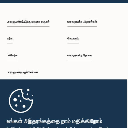
பி.ப. 1:49 - பி.ப. 1:56
பாராளுமன்றத்திற்கு வருகை தருதல்
பாராளுமன்ற அலுவல்கள்
பி.ப. 1:56 - பி.ப. 2:05
கற்க
செயலகம்
பி.ப. 2:05 - பி.ப. 2:29
பங்கேற்க
பாராளுமன்ற நேரலை
பாராளுமன்ற உறுப்பினர்கள்
பி.ப. 2:29 - பி.ப. 2:54
முதற்பக்கம்
பி.ப. 2:54 - பி.ப. 3:09
பாராளுமன்ற கையடக்க செயலி
உங்கள் அந்தரங்கத்தை நாம் மதிக்கிறோம்