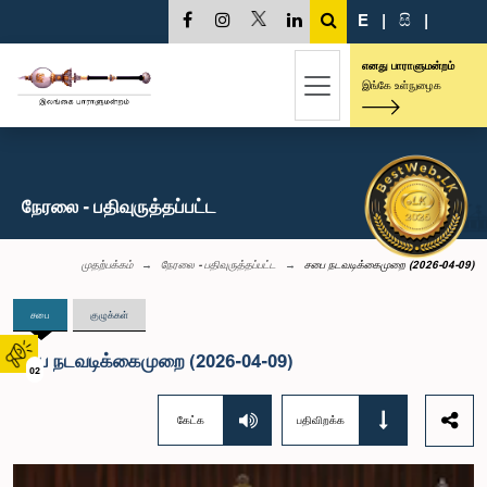
E
|
සි
|
எனது பாராளுமன்றம்
இங்கே உள்நுழைக
நேரலை - பதிவுருத்தப்பட்ட
முதற்பக்கம்
நேரலை - பதிவுருத்தப்பட்ட
சபை நடவடிக்கைமுறை (2026-04-09)
சபை
குழுக்கள்
சபை நடவடிக்கைமுறை (2026-04-09)
02
கேட்க
பதிவிறக்க