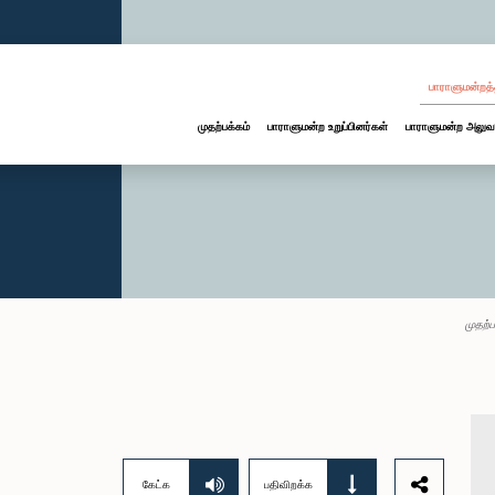
பாராளுமன்றத்
முதற்பக்கம்
பாராளுமன்ற உறுப்பினர்கள்
பாராளுமன்ற அலுவ
முதற்ப
கேட்க
பதிவிறக்க