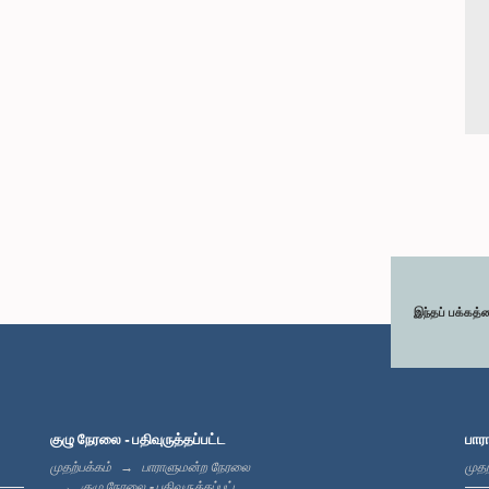
இந்தப் பக்கத்
குழு நேரலை - பதிவுருத்தப்பட்ட
பார
முதற்பக்கம்
பாராளுமன்ற நேரலை
முதற
குழு நேரலை - பதிவுருத்தப்பட்ட