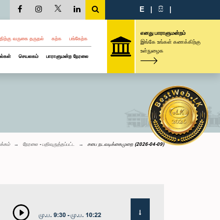
E
|
සි
|
எனது பாராளுமன்றம்
திற்கு வருகை தருதல்
கற்க
பங்கேற்க
இங்கே உங்கள் கணக்கிற்கு
உள்நுழைக
ல்கள்
செயலகம்
பாராளுமன்ற நேரலை
க்கம்
நேரலை - பதிவுருத்தப்பட்ட
சபை நடவடிக்கைமுறை (2026-04-09)
மு.ப. 9:30 - மு.ப. 10:22