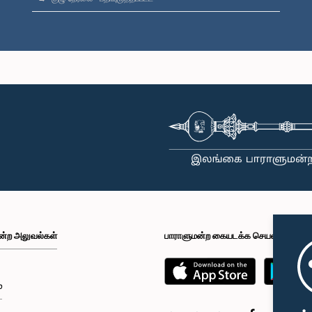
ன்ற அலுவல்கள்
பாராளுமன்ற கையடக்க செயலி
்