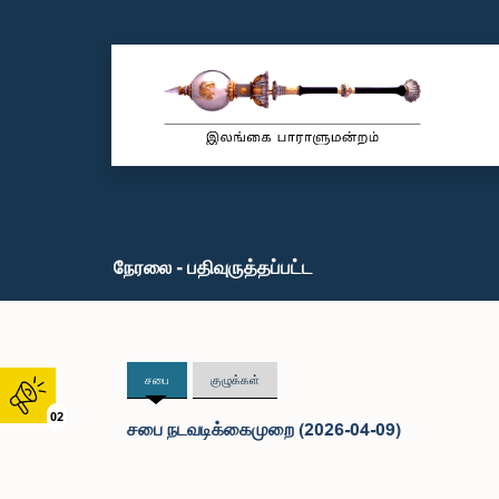
நேரலை - பதிவுருத்தப்பட்ட
சபை
குழுக்கள்
02
சபை நடவடிக்கைமுறை (2026-04-09)