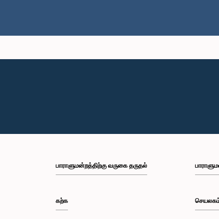
பாராளுமன்றத்திற்கு வருகை தருதல்
பாராளும
கற்க
செயலகம