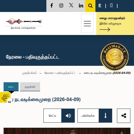
E
|
සි
|
எனது பாராளுமன்றம்
இங்கே உள்நுழைக
நேரலை - பதிவுருத்தப்பட்ட
முதற்பக்கம்
நேரலை - பதிவுருத்தப்பட்ட
சபை நடவடிக்கைமுறை (2026-04-09)
சபை
குழுக்கள்
சபை நடவடிக்கைமுறை (2026-04-09)
02
கேட்க
பதிவிறக்க