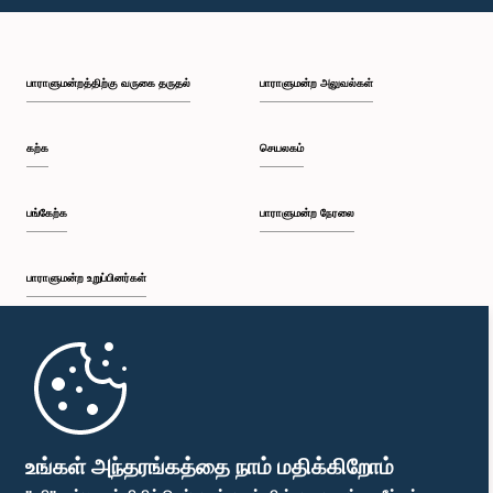
பி.ப. 1:49 - பி.ப. 1:56
பாராளுமன்றத்திற்கு வருகை தருதல்
பாராளுமன்ற அலுவல்கள்
பி.ப. 1:56 - பி.ப. 2:05
கற்க
செயலகம்
பி.ப. 2:05 - பி.ப. 2:29
பங்கேற்க
பாராளுமன்ற நேரலை
பாராளுமன்ற உறுப்பினர்கள்
பி.ப. 2:29 - பி.ப. 2:54
முதற்பக்கம்
பி.ப. 2:54 - பி.ப. 3:09
பாராளுமன்ற கையடக்க செயலி
உங்கள் அந்தரங்கத்தை நாம் மதிக்கிறோம்