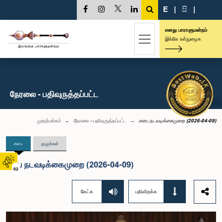
E
|
සි
|
எனது பாராளுமன்றம்
இங்கே உள்நுழைக
நேரலை - பதிவுருத்தப்பட்ட
முதற்பக்கம்
நேரலை - பதிவுருத்தப்பட்ட
சபை நடவடிக்கைமுறை (2026-04-09)
சபை
குழுக்கள்
சபை நடவடிக்கைமுறை (2026-04-09)
02
கேட்க
பதிவிறக்க