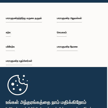
பி.ப. 1:49 - பி.ப. 1:56
பாராளுமன்றத்திற்கு வருகை தருதல்
பாராளுமன்ற அலுவல்கள்
பி.ப. 1:56 - பி.ப. 2:05
கற்க
செயலகம்
பி.ப. 2:05 - பி.ப. 2:29
பங்கேற்க
பாராளுமன்ற நேரலை
பாராளுமன்ற உறுப்பினர்கள்
பி.ப. 2:29 - பி.ப. 2:54
முதற்பக்கம்
பி.ப. 2:54 - பி.ப. 3:09
பாராளுமன்ற கையடக்க செயலி
உங்கள் அந்தரங்கத்தை நாம் மதிக்கிறோம்