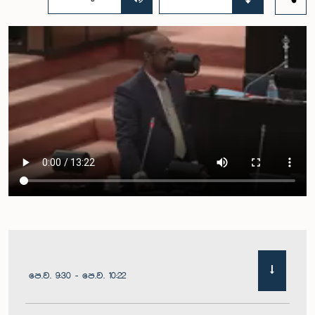
පෙ.ව. 9:30 - පෙ.ව. 10:22