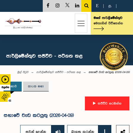
E
|
த
|
මගේ පාර්ලිමේන්තුව
මෙතැනින් පිවිසෙන්න
පාර්ලිමේන්තුව සජීවීව - පටිගත කළ
මුල් පිටුව
පාර්ලිමේන්තුව සජීවීව - පටිගත කළ
සභාවේ වැඩ කටයුතු (2026-04-09)
සභාව
කාරක සභා
බලන්න
02
සජීවීව නරඹන්න
සභාවේ වැඩ කටයුතු (2026-04-09)
සවන් දෙන්න
බාගත කරන්න