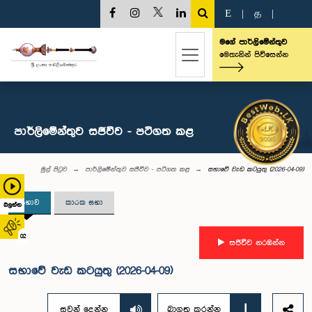
E
|
த
|
මගේ පාර්ලිමේන්තුව
මෙතැනින් පිවිසෙන්න
පාර්ලිමේන්තුව සජීවීව - පටිගත කළ
මුල් පිටුව
පාර්ලිමේන්තුව සජීවීව - පටිගත කළ
සභාවේ වැඩ කටයුතු (2026-04-09)
සභාව
කාරක සභා
බලන්න
02
සජීවීව නරඹන්න
සභාවේ වැඩ කටයුතු (2026-04-09)
සවන් දෙන්න
බාගත කරන්න