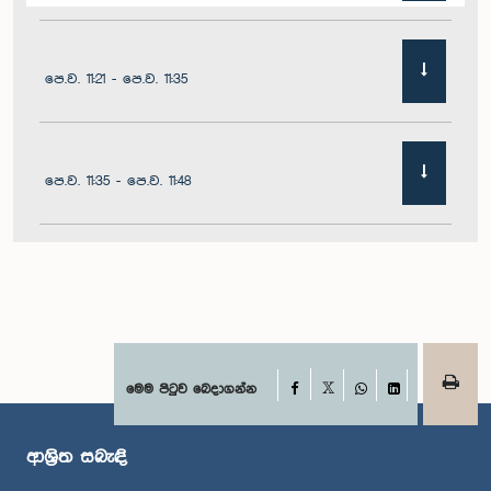
පෙ.ව. 11:21 - පෙ.ව. 11:35
පෙ.ව. 11:35 - පෙ.ව. 11:48
පෙ.ව. 11:48 - ප.ව. 12:02
ප.ව. 12:02 - ප.ව. 12:10
Facebook
මෙම පිටුව බෙදාගන්න
X
WhatsApp
LinkedIn
ආශ්‍රිත සබැඳි
ප.ව. 12:10 - ප.ව. 12:31