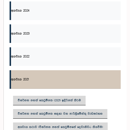
අයවැය 2024
අයවැය 2023
අයවැය 2022
අයවැය 2021
විසර්ජන පනත් කෙටුම්පත (2021) ඉදිරිපත් කිරීම
විසර්ජන පනත් කෙටුම්පත සඳහා වන පාර්ලිමේන්තු වැඩසටහන
අයවැය කථාව (විසර්ජන පනත් කෙටුම්පතේ දෙවැනිවර කියවීම)