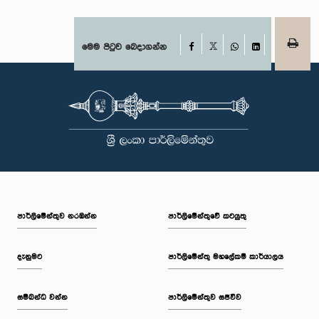
Facebook
මෙම පිටුව බෙදාගන්න
X
WhatsApp
LinkedIn
පාර්ලි‌මේන්තුව නරඹන්න
පාර්ලිමේන්තුවේ කටයුතු
දැනුමට
පාර්ලිමේන්තු මහලේකම් කාර්යාලය
සම්බන්ධ වන්න
පාර්ලිමේන්තුව සජීවීව