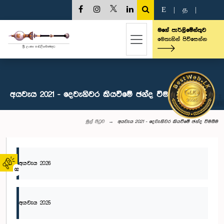
E
|
த
|
මගේ පාර්ලිමේන්තුව
මෙතැනින් පිවිසෙන්න
අයවැය 2021 - දෙවැනිවර කියවීමේ ඡන්ද විමසීම
මුල් පිටුව
අයවැය 2021 - දෙවැනිවර කියවීමේ ඡන්ද විමසීම
අයවැය 2026
02
අයවැය 2025