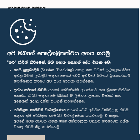
පාර්ලි‌මේන්තුවේ මන්ත්‍රීවරු
මුල් පිටුව
පාර්ලිමේන්තු ජංගම යෙදුම
අපි ඔබගේ පෞද්ගලිකත්වය අගය කරමු
"හරි" ක්ලික් කිරීමෙන්, ඔබ පහත සඳහන් දේට එකඟ වේ:
සැසි ලුහුබැඳීම (Session Tracking):
පහසු සහ වඩාත් පුද්ගලාරෝපිත
අත්දැකීමක් ලබාදීම සඳහා අපගේ වෙබ් අඩවියේ ඔබගේ ක්‍රියාකාරකම්
නිරීක්ෂණය කිරීමට අපි සැසි භාවිතා කරන්නෙමු.
අප හා සම්බන්ධ වී සිටින්න :
දත්ත සටහන් කිරීම:
අපගේ සේවාවන්හි ආරක්ෂාව සහ ක්‍රියාකාරීත්වය
සහතික කිරීම සඳහා අපි ඔබගේ IP ලිපිනය, උපාංග විස්තර සහ
අනෙකුත් අදාළ දත්ත සටහන් කරගන්නෙමු.
සම්මාන
පරිශීලක හැසිරීම් විශ්ලේෂණය:
අපගේ වෙබ් අඩවිය වැඩිදියුණු කිරීම
සඳහා අපි පරිශීලක හැසිරීම විශ්ලේෂණය කරන්නෙමු. ඒ සඳහා
අපගේ වෙබ් අඩවිය සමඟ ඔබේ අන්තර්ක්‍රියා පිළිබඳ නිර්නාමික දත්ත
පෞද්ගලිකත්ව ප්‍රතිපත්තිය
එකතු කිරීම සිදු කරන්නෙමු.
© ශ්‍රී ලංකා පාර්ලි‌මේන්තුව.