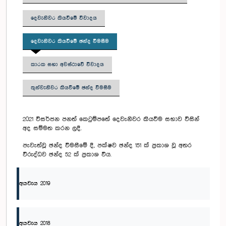
දෙවැනිවර කියවීමේ විවාදය
දෙවැනිවර කියවීමේ ඡන්ද විමසීම
කාරක සභා අවස්ථාවේ විවාදය
තුන්වැනිවර කියවීමේ ඡන්ද විමසීම
2021 විසර්ජන පනත් කෙටුම්පතේ දෙවැනිවර කියවීම සභාව විසින්
අද සම්මත කරන ලදී.
පැවැත්වූ ඡන්ද විමසීමේ දී, පක්ෂව ඡන්ද 151 ක් ප්‍රකාශ වූ අතර
විරුද්ධව ඡන්ද 52 ක් ප්‍රකාශ විය.
අයවැය 2019
අයවැය 2018