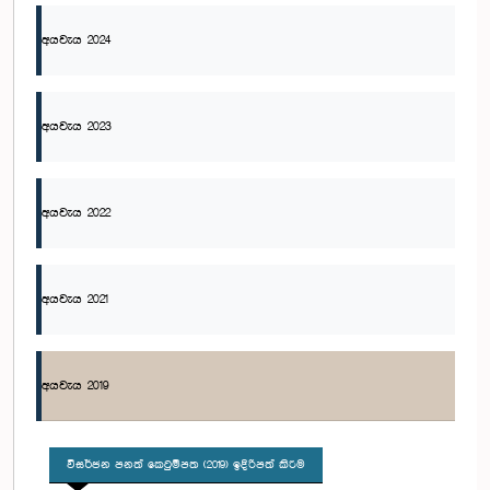
අයවැය 2024
අයවැය 2023
අයවැය 2022
අයවැය 2021
අයවැය 2019
විසර්ජන පනත් කෙටුම්පත (2019) ඉදිරිපත් කිරීම