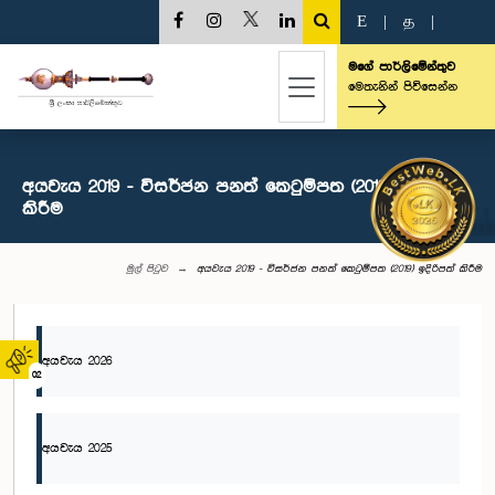
E
|
த
|
මගේ පාර්ලිමේන්තුව
මෙතැනින් පිවිසෙන්න
අයවැය 2019 - විසර්ජන පනත් කෙටුම්පත (2019) ඉදිරිපත්
කිරීම
මුල් පිටුව
අයවැය 2019 - විසර්ජන පනත් කෙටුම්පත (2019) ඉදිරිපත් කිරීම
අයවැය 2026
02
අයවැය 2025