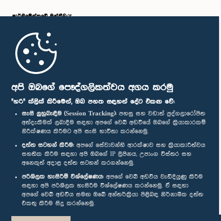
පාර්ලි‌මේන්තුවේ මන්ත්‍රීවරු
මුල් පිටුව
පාර්ලිමේන්තු ජංගම යෙදුම
අපි ඔබගේ පෞද්ගලිකත්වය අගය කරමු
"හරි" ක්ලික් කිරීමෙන්, ඔබ පහත සඳහන් දේට එකඟ වේ:
සැසි ලුහුබැඳීම (Session Tracking):
පහසු සහ වඩාත් පුද්ගලාරෝපිත
අත්දැකීමක් ලබාදීම සඳහා අපගේ වෙබ් අඩවියේ ඔබගේ ක්‍රියාකාරකම්
නිරීක්ෂණය කිරීමට අපි සැසි භාවිතා කරන්නෙමු.
අප හා සම්බන්ධ වී සිටින්න :
දත්ත සටහන් කිරීම:
අපගේ සේවාවන්හි ආරක්ෂාව සහ ක්‍රියාකාරීත්වය
සහතික කිරීම සඳහා අපි ඔබගේ IP ලිපිනය, උපාංග විස්තර සහ
අනෙකුත් අදාළ දත්ත සටහන් කරගන්නෙමු.
සම්මාන
පරිශීලක හැසිරීම් විශ්ලේෂණය:
අපගේ වෙබ් අඩවිය වැඩිදියුණු කිරීම
සඳහා අපි පරිශීලක හැසිරීම විශ්ලේෂණය කරන්නෙමු. ඒ සඳහා
අපගේ වෙබ් අඩවිය සමඟ ඔබේ අන්තර්ක්‍රියා පිළිබඳ නිර්නාමික දත්ත
පෞද්ගලිකත්ව ප්‍රතිපත්තිය
එකතු කිරීම සිදු කරන්නෙමු.