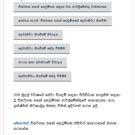
විසර්ජන පනත් කෙටුම්පත සඳහා වන පාර්ලිමේන්තු වැඩසටහන
අයවැය කථාව (විසර්ජන පනත් කෙටුම්පතේ දෙවැනිවර කියවීම)
දෙවැනිවර කියවීමේ විවාදය
දෙවැනිවර කියවීමේ ඡන්ද විමසීම
කාරක සභා අවස්ථාවේ විවාදය
තුන්වැනිවර කියවීමේ ඡන්ද විමසීම
2019 මුදල් වර්ෂයේ සේවා වියදම් සඳහා විධිවිධාන සැලසීම සඳහා
වූ විසර්ජන පනත් කෙටුම්පත පාර්ලිමේන්තුවේ සභානායක, ගරු
ලක්ෂ්මන් කිරිඇල්ල මහතා විසින් ඉදිරිපත් කරන ලදී.
මෙතැනින්
විසර්ජන පනත් කෙටුම්පත පීඩීඑෆ් ආකාරයෙන් බාගත
කරගන්න.