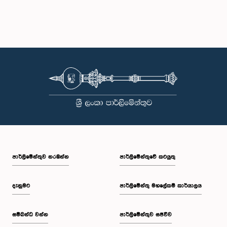
පාර්ලි‌මේන්තුව නරඹන්න
පාර්ලිමේන්තුවේ කටයුතු
දැනුමට
පාර්ලිමේන්තු මහලේකම් කාර්යාලය
සම්බන්ධ වන්න
පාර්ලිමේන්තුව සජීවීව