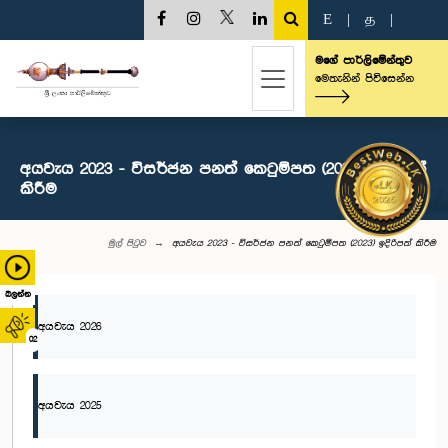
E
|
த
|
මගේ පාර්ලිමේන්තුව
මෙතැනින් පිවිසෙන්න
අයවැය 2023 - විසර්ජන පනත් කෙටුම්පත (2023) ඉදිරිපත්
කිරීම
මුල් පිටුව
අයවැය 2023 - විසර්ජන පනත් කෙටුම්පත (2023) ඉදිරිපත් කිරීම
බලන්න
අයවැය 2026
02
අයවැය 2025