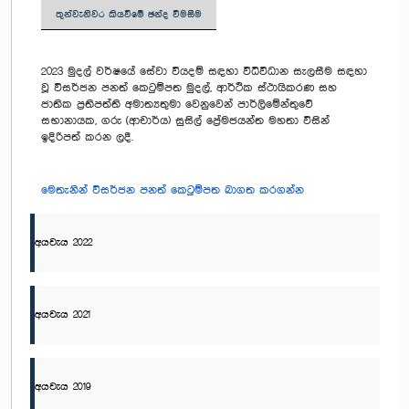
තුන්වැනිවර කියවීමේ ඡන්ද විමසීම
2023 මුදල් වර්ෂයේ සේවා වියදම් සඳහා විධිවිධාන සැලසීම සඳහා
වූ විසර්ජන පනත් කෙටුම්පත මුදල්, ආර්ථික ස්ථායිකරණ සහ
ජාතික ප්‍රතිපත්ති අමාත්‍යතුමා වෙනුවෙන් පාර්ලිමේන්තුවේ
සභානායක, ගරු (ආචාර්ය) සුසිල් ප්‍රේමජයන්ත මහතා විසින්
ඉදිරිපත් කරන ලදී.
මෙතැනින් විසර්ජන පනත් කෙටුම්පත බාගත කරගන්න
අයවැය 2022
අයවැය 2021
අයවැය 2019