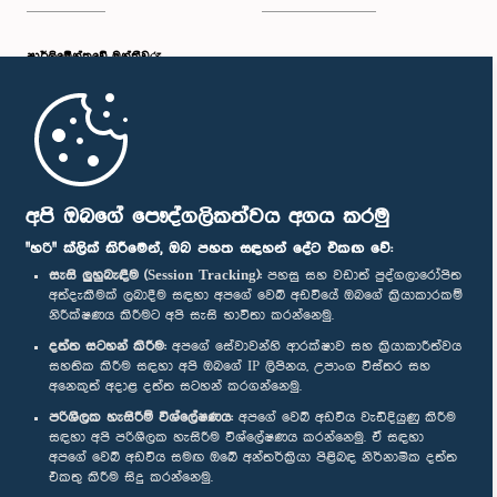
පාර්ලි‌මේන්තුවේ මන්ත්‍රීවරු
මුල් පිටුව
පාර්ලිමේන්තු ජංගම යෙදුම
අපි ඔබගේ පෞද්ගලිකත්වය අගය කරමු
"හරි" ක්ලික් කිරීමෙන්, ඔබ පහත සඳහන් දේට එකඟ වේ:
සැසි ලුහුබැඳීම (Session Tracking):
පහසු සහ වඩාත් පුද්ගලාරෝපිත
අත්දැකීමක් ලබාදීම සඳහා අපගේ වෙබ් අඩවියේ ඔබගේ ක්‍රියාකාරකම්
නිරීක්ෂණය කිරීමට අපි සැසි භාවිතා කරන්නෙමු.
අප හා සම්බන්ධ වී සිටින්න :
දත්ත සටහන් කිරීම:
අපගේ සේවාවන්හි ආරක්ෂාව සහ ක්‍රියාකාරීත්වය
සහතික කිරීම සඳහා අපි ඔබගේ IP ලිපිනය, උපාංග විස්තර සහ
අනෙකුත් අදාළ දත්ත සටහන් කරගන්නෙමු.
සම්මාන
පරිශීලක හැසිරීම් විශ්ලේෂණය:
අපගේ වෙබ් අඩවිය වැඩිදියුණු කිරීම
සඳහා අපි පරිශීලක හැසිරීම විශ්ලේෂණය කරන්නෙමු. ඒ සඳහා
අපගේ වෙබ් අඩවිය සමඟ ඔබේ අන්තර්ක්‍රියා පිළිබඳ නිර්නාමික දත්ත
පෞද්ගලිකත්ව ප්‍රතිපත්තිය
එකතු කිරීම සිදු කරන්නෙමු.