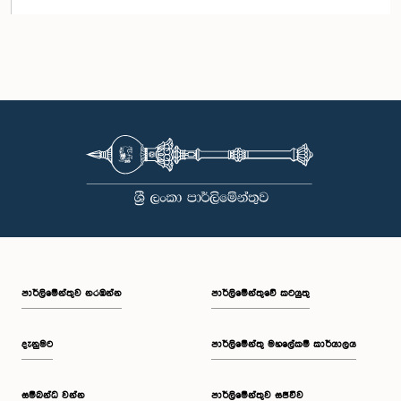
පාර්ලි‌මේන්තුව නරඹන්න
පාර්ලිමේන්තුවේ කටයුතු
දැනුමට
පාර්ලිමේන්තු මහලේකම් කාර්යාලය
සම්බන්ධ වන්න
පාර්ලිමේන්තුව සජීවීව