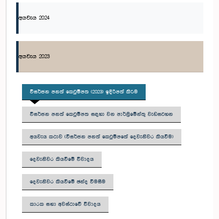
අයවැය 2024
අයවැය 2023
විසර්ජන පනත් කෙටුම්පත (2023) ඉදිරිපත් කිරීම
විසර්ජන පනත් කෙටුම්පත සඳහා වන පාර්ලිමේන්තු වැඩසටහන
අයවැය කථාව (විසර්ජන පනත් කෙටුම්පතේ දෙවැනිවර කියවීම)
දෙවැනිවර කියවීමේ විවාදය
දෙවැනිවර කියවීමේ ඡන්ද විමසීම
කාරක සභා අවස්ථාවේ විවාදය