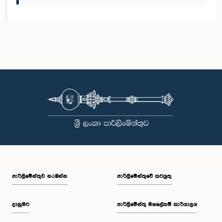
පාර්ලි‌මේන්තුව නරඹන්න
පාර්ලිමේන්තුවේ කටයුතු
දැනුමට
පාර්ලිමේන්තු මහලේකම් කාර්යාලය