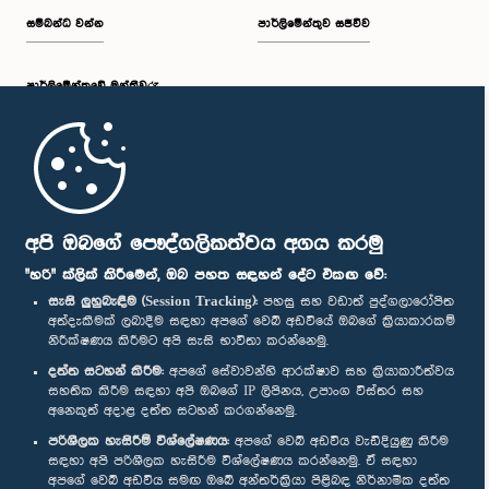
සම්බන්ධ වන්න
පාර්ලිමේන්තුව සජීවීව
පාර්ලි‌මේන්තුවේ මන්ත්‍රීවරු
මුල් පිටුව
පාර්ලිමේන්තු ජංගම යෙදුම
අපි ඔබගේ පෞද්ගලිකත්වය අගය කරමු
"හරි" ක්ලික් කිරීමෙන්, ඔබ පහත සඳහන් දේට එකඟ වේ:
සැසි ලුහුබැඳීම (Session Tracking):
පහසු සහ වඩාත් පුද්ගලාරෝපිත
අත්දැකීමක් ලබාදීම සඳහා අපගේ වෙබ් අඩවියේ ඔබගේ ක්‍රියාකාරකම්
නිරීක්ෂණය කිරීමට අපි සැසි භාවිතා කරන්නෙමු.
අප හා සම්බන්ධ වී සිටින්න :
දත්ත සටහන් කිරීම:
අපගේ සේවාවන්හි ආරක්ෂාව සහ ක්‍රියාකාරීත්වය
සහතික කිරීම සඳහා අපි ඔබගේ IP ලිපිනය, උපාංග විස්තර සහ
අනෙකුත් අදාළ දත්ත සටහන් කරගන්නෙමු.
සම්මාන
පරිශීලක හැසිරීම් විශ්ලේෂණය:
අපගේ වෙබ් අඩවිය වැඩිදියුණු කිරීම
සඳහා අපි පරිශීලක හැසිරීම විශ්ලේෂණය කරන්නෙමු. ඒ සඳහා
අපගේ වෙබ් අඩවිය සමඟ ඔබේ අන්තර්ක්‍රියා පිළිබඳ නිර්නාමික දත්ත