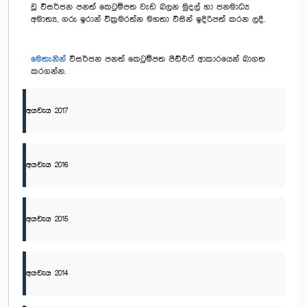
වූ විසර්ජන පනත් කෙටුම්පත වැඩ බලන මුදල් හා ජනමාධ්‍ය
අමාත්‍ය, ගරු ඉරාන් වික්‍රමරත්න මහතා විසින් ඉදිරිපත් කරන ලදී.
මෙතැනින්
විසර්ජන පනත් කෙටුම්පත පීඩීඑෆ් ආකාරයෙන් බාගත
කරගන්න.
අයවැය 2017
අයවැය 2016
අයවැය 2015
අයවැය 2014