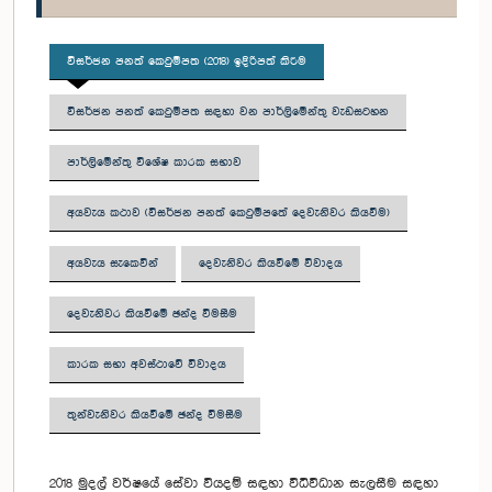
විසර්ජන පනත් කෙටුම්පත (2018) ඉදිරිපත් කිරීම
විසර්ජන පනත් කෙටුම්පත සඳහා වන පාර්ලිමේන්තු වැඩසටහන
පාර්ලිමේන්තු විශේෂ කාරක සභාව
අයවැය කථාව (විසර්ජන පනත් කෙටුම්පතේ දෙවැනිවර කියවීම)
අයවැය සැකෙවින්
දෙවැනිවර කියවීමේ විවාදය
දෙවැනිවර කියවීමේ ඡන්ද විමසීම
කාරක සභා අවස්ථාවේ විවාදය
තුන්වැනිවර කියවීමේ ඡන්ද විමසීම
2018 මුදල් වර්ෂයේ සේවා වියදම් සඳහා විධිවිධාන සැලසීම සඳහා