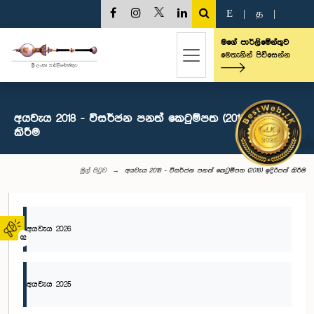
E
|
த
|
මගේ පාර්ලිමේන්තුව
මෙතැනින් පිවිසෙන්න
අයවැය 2018 - විසර්ජන පනත් කෙටුම්පත (2018) ඉදිරිපත්
කිරීම
මුල් පිටුව
අයවැය 2018 - විසර්ජන පනත් කෙටුම්පත (2018) ඉදිරිපත් කිරීම
අයවැය 2026
02
අයවැය 2025