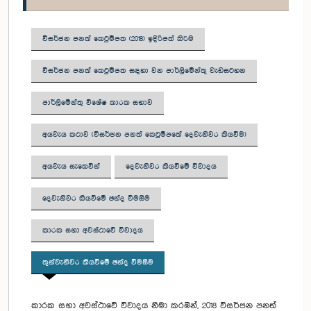
විසර්ජන පනත් කෙටුම්පත (2018) ඉදිරිපත් කිරීම
විසර්ජන පනත් කෙටුම්පත සඳහා වන පාර්ලිමේන්තු වැඩසටහන
පාර්ලිමේන්තු විශේෂ කාරක සභාව
අයවැය කථාව (විසර්ජන පනත් කෙටුම්පතේ දෙවැනිවර කියවීම)
අයවැය සැකෙවින්
දෙවැනිවර කියවීමේ විවාදය
දෙවැනිවර කියවීමේ ඡන්ද විමසීම
කාරක සභා අවස්ථාවේ විවාදය
තුන්වැනිවර කියවීමේ ඡන්ද විමසීම
කාරක සභා අවස්ථාවේ විවාදය නිමා කරමින්, 2018 විසර්ජන පනත්