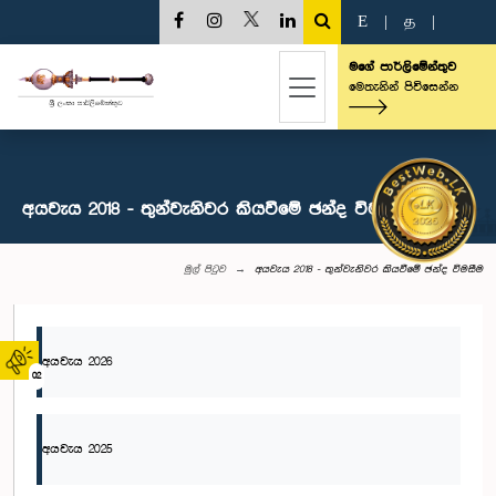
E
|
த
|
මගේ පාර්ලිමේන්තුව
මෙතැනින් පිවිසෙන්න
අයවැය 2018 - තුන්වැනිවර කියවීමේ ඡන්ද විමසීම
මුල් පිටුව
අයවැය 2018 - තුන්වැනිවර කියවීමේ ඡන්ද විමසීම
අයවැය 2026
02
අයවැය 2025