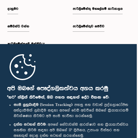
දැනුමට
පාර්ලිමේන්තු මහලේකම් කාර්යාලය
සම්බන්ධ වන්න
පාර්ලිමේන්තුව සජීවීව
පාර්ලි‌මේන්තුවේ මන්ත්‍රීවරු
මුල් පිටුව
පාර්ලිමේන්තු ජංගම යෙදුම
අපි ඔබගේ පෞද්ගලිකත්වය අගය කරමු
"හරි" ක්ලික් කිරීමෙන්, ඔබ පහත සඳහන් දේට එකඟ වේ:
සැසි ලුහුබැඳීම (Session Tracking):
පහසු සහ වඩාත් පුද්ගලාරෝපිත
අත්දැකීමක් ලබාදීම සඳහා අපගේ වෙබ් අඩවියේ ඔබගේ ක්‍රියාකාරකම්
නිරීක්ෂණය කිරීමට අපි සැසි භාවිතා කරන්නෙමු.
අප හා සම්බන්ධ වී සිටින්න :
දත්ත සටහන් කිරීම:
අපගේ සේවාවන්හි ආරක්ෂාව සහ ක්‍රියාකාරීත්වය
සහතික කිරීම සඳහා අපි ඔබගේ IP ලිපිනය, උපාංග විස්තර සහ
අනෙකුත් අදාළ දත්ත සටහන් කරගන්නෙමු.