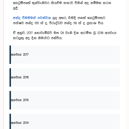
කෙටුම්පතේ තුන්වැනිවර කියවීම සභාව විසින් අද සම්මත කරන
ලදී.
ඡන්ද විමසීමක් පවත්වන
ලද අතර, එහිදී පනත් කෙටුම්පතට
පක්ෂව ඡන්ද 155 ක් ද, විරුද්ධව ඡන්ද 56 ක් ද ප්‍රකාශ විය.
ඒ අනුව, 2017 නොවැම්බර් මස 09 වැනි දින ආරම්භ වූ 2018 අයවැය
කටයුතු අද දින නිමාවට පත්විය.
අයවැය 2017
අයවැය 2016
අයවැය 2015
අයවැය 2014