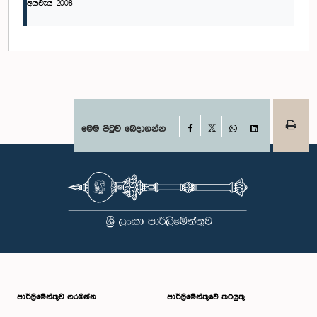
අයවැය 2008
Facebook
මෙම පිටුව බෙදාගන්න
X
WhatsApp
LinkedIn
පාර්ලි‌මේන්තුව නරඹන්න
පාර්ලිමේන්තුවේ කටයුතු