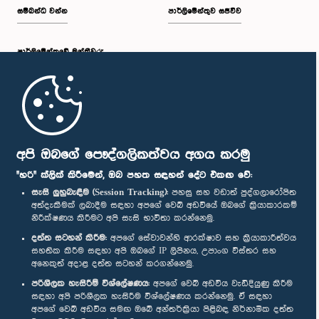
සම්බන්ධ වන්න
පාර්ලිමේන්තුව සජීවීව
පාර්ලි‌මේන්තුවේ මන්ත්‍රීවරු
මුල් පිටුව
පාර්ලිමේන්තු ජංගම යෙදුම
අපි ඔබගේ පෞද්ගලිකත්වය අගය කරමු
"හරි" ක්ලික් කිරීමෙන්, ඔබ පහත සඳහන් දේට එකඟ වේ:
සැසි ලුහුබැඳීම (Session Tracking):
පහසු සහ වඩාත් පුද්ගලාරෝපිත
අත්දැකීමක් ලබාදීම සඳහා අපගේ වෙබ් අඩවියේ ඔබගේ ක්‍රියාකාරකම්
නිරීක්ෂණය කිරීමට අපි සැසි භාවිතා කරන්නෙමු.
අප හා සම්බන්ධ වී සිටින්න :
දත්ත සටහන් කිරීම:
අපගේ සේවාවන්හි ආරක්ෂාව සහ ක්‍රියාකාරීත්වය
සහතික කිරීම සඳහා අපි ඔබගේ IP ලිපිනය, උපාංග විස්තර සහ
අනෙකුත් අදාළ දත්ත සටහන් කරගන්නෙමු.
සම්මාන
පරිශීලක හැසිරීම් විශ්ලේෂණය:
අපගේ වෙබ් අඩවිය වැඩිදියුණු කිරීම
සඳහා අපි පරිශීලක හැසිරීම විශ්ලේෂණය කරන්නෙමු. ඒ සඳහා
අපගේ වෙබ් අඩවිය සමඟ ඔබේ අන්තර්ක්‍රියා පිළිබඳ නිර්නාමික දත්ත