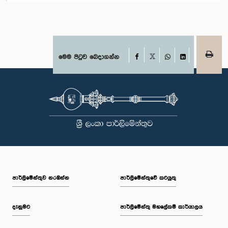
Facebook
මෙම පිටුව බෙදාගන්න
X
WhatsApp
LinkedIn
පාර්ලි‌මේන්තුව නරඹන්න
පාර්ලිමේන්තුවේ කටයුතු
දැනුමට
පාර්ලිමේන්තු මහලේකම් කාර්යාලය