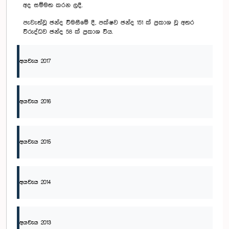
අද සම්මත කරන ලදී.
පැවැත්වූ ඡන්ද විමසීමේ දී, පක්ෂව ඡන්ද 151 ක් ප්‍රකාශ වූ අතර
විරුද්ධව ඡන්ද 58 ක් ප්‍රකාශ විය.
අයවැය 2017
අයවැය 2016
අයවැය 2015
අයවැය 2014
අයවැය 2013