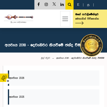
E
|
த
|
මගේ පාර්ලිමේන්තුව
මෙතැනින් පිවිසෙන්න
අයවැය 2018 - දෙවැනිවර කියවීමේ ඡන්ද විමසීම
මුල් පිටුව
අයවැය 2018 - දෙවැනිවර කියවීමේ ඡන්ද විමසීම
අයවැය 2026
02
අයවැය 2025