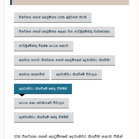
විසර්ජන පනත් කෙටුම්පත (2018) ඉදිරිපත් කිරීම
විසර්ජන පනත් කෙටුම්පත සඳහා වන පාර්ලිමේන්තු වැඩසටහන
පාර්ලිමේන්තු විශේෂ කාරක සභාව
අයවැය කථාව (විසර්ජන පනත් කෙටුම්පතේ දෙවැනිවර කියවීම)
අයවැය සැකෙවින්
දෙවැනිවර කියවීමේ විවාදය
දෙවැනිවර කියවීමේ ඡන්ද විමසීම
කාරක සභා අවස්ථාවේ විවාදය
තුන්වැනිවර කියවීමේ ඡන්ද විමසීම
2018 විසර්ජන පනත් කෙටුම්පතේ දෙවැනිවර කියවීම සභාව විසින්