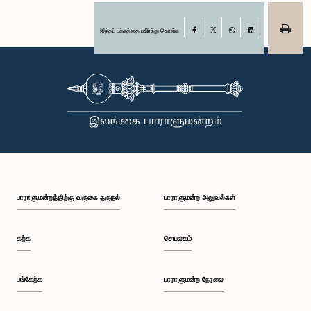
இந்தப் பக்கத்தை பகிர்ந்து கொள்க
Facebook
X
WhatsApp
LinkedIn
பாராளுமன்றத்திற்கு வருகை தருதல்
பாராளுமன்ற அலுவல்கள்
கற்க
செயலகம்
பங்கேற்க
பாராளுமன்ற நேரலை