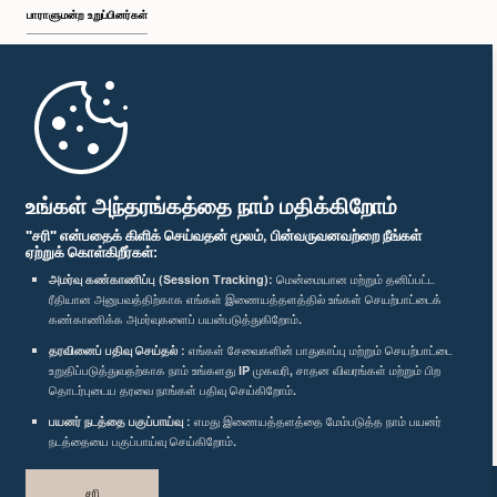
பாராளுமன்ற உறுப்பினர்கள்
முதற்பக்கம்
பாராளுமன்ற கையடக்க செயலி
உங்கள் அந்தரங்கத்தை நாம் மதிக்கிறோம்
"சரி" என்பதைக் கிளிக் செய்வதன் மூலம், பின்வருவனவற்றை நீங்கள்
ஏற்றுக் கொள்கிறீர்கள்:
அமர்வு கண்காணிப்பு (Session Tracking):
மென்மையான மற்றும் தனிப்பட்ட
ரீதியான அனுபவத்திற்காக எங்கள் இணையத்தளத்தில் உங்கள் செயற்பாட்டைக்
எம்மை பின்தொடர்க :
கண்காணிக்க அமர்வுகளைப் பயன்படுத்துகிறோம்.
தரவினைப் பதிவு செய்தல் :
எங்கள் சேவைகளின் பாதுகாப்பு மற்றும் செயற்பாட்டை
விருதுகள்
உறுதிப்படுத்துவதற்காக நாம் உங்களது IP முகவரி, சாதன விவரங்கள் மற்றும் பிற
தொடர்புடைய தரவை நாங்கள் பதிவு செய்கிறோம்.
பயனர் நடத்தை பகுப்பாய்வு :
எமது இணையத்தளத்தை மேம்படுத்த நாம் பயனர்
தனியுரிமைக் கொள்கை
நடத்தையை பகுப்பாய்வு செய்கிறோம்.
பதிப்புரிமை © இலங்கை பாராளுமன்றம்.
சரி