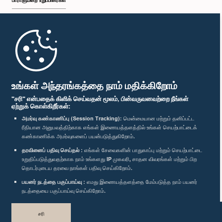
பாராளுமன்ற உறுப்பினர்கள்
முதற்பக்கம்
பாராளுமன்ற கையடக்க செயலி
உங்கள் அந்தரங்கத்தை நாம் மதிக்கிறோம்
"சரி" என்பதைக் கிளிக் செய்வதன் மூலம், பின்வருவனவற்றை நீங்கள்
ஏற்றுக் கொள்கிறீர்கள்:
அமர்வு கண்காணிப்பு (Session Tracking):
மென்மையான மற்றும் தனிப்பட்ட
ரீதியான அனுபவத்திற்காக எங்கள் இணையத்தளத்தில் உங்கள் செயற்பாட்டைக்
எம்மை பின்தொடர்க :
கண்காணிக்க அமர்வுகளைப் பயன்படுத்துகிறோம்.
தரவினைப் பதிவு செய்தல் :
எங்கள் சேவைகளின் பாதுகாப்பு மற்றும் செயற்பாட்டை
விருதுகள்
உறுதிப்படுத்துவதற்காக நாம் உங்களது IP முகவரி, சாதன விவரங்கள் மற்றும் பிற
தொடர்புடைய தரவை நாங்கள் பதிவு செய்கிறோம்.
பயனர் நடத்தை பகுப்பாய்வு :
எமது இணையத்தளத்தை மேம்படுத்த நாம் பயனர்
தனியுரிமைக் கொள்கை
நடத்தையை பகுப்பாய்வு செய்கிறோம்.
பதிப்புரிமை © இலங்கை பாராளுமன்றம்.
சரி
முழுப்பதிப்புரிமையுடையது.