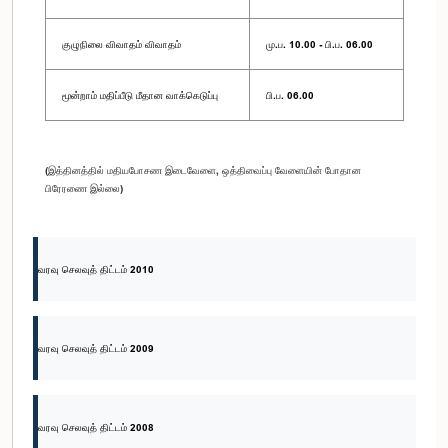
குழுநிலை விவாதம் விவாதம்
மு.ப. 10.00 - பி.ப. 06.00
மூன்றாம் மதிப்பீடு மீதான வாக்கெடுப்பு
பி.ப. 06.00
(இத்தினத்தில் மதியபோசண இடைவேளை, ஒத்திவைப்பு வேளையின் போதான
பிரேரணை இல்லை)
வரவு செலவுத் திட்டம் 2010
வரவு செலவுத் திட்டம் 2009
வரவு செலவுத் திட்டம் 2008