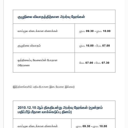
குழுநிலை விவாதத்திற்கான அமர்வு நேரங்கள்
வாய்மூல விடைக்கான வினாக்கள்
மு.ப. 09.30 - மு.ப. 10.00
குழுநிலை விவாதம்
மு.ப. 10.00 - பி.ப. 07.00
ஒத்திவைப்பு வேளையின் போதான
பி.ப. 07.00 - பி.ப. 07.30
பிரேரணை
(இத்தினங்களில் மதியபோசண இடைவேளை இல்லை)
2010.12.10 ஆம் திகதியன்று அமர்வு நேரங்கள் (மூன்றாம்
மதிப்பீடு மீதான வாக்கெடுப்பு தினம்)
வாய்மூல விடைக்கான வினாக்கள்
மு.ப. 09.30 - மு.ப. 10.00