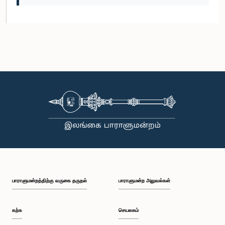
பாராளுமன்றத்திற்கு வருகை தருதல்
பாராளுமன்ற அலுவல்கள்
கற்க
செயலகம்