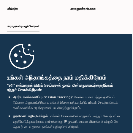
பங்கேற்க
பாராளுமன்ற நேரலை
பாராளுமன்ற உறுப்பினர்கள்
முதற்பக்கம்
பாராளுமன்ற கையடக்க செயலி
உங்கள் அந்தரங்கத்தை நாம் மதிக்கிறோம்
"சரி" என்பதைக் கிளிக் செய்வதன் மூலம், பின்வருவனவற்றை நீங்கள்
ஏற்றுக் கொள்கிறீர்கள்:
அமர்வு கண்காணிப்பு (Session Tracking):
மென்மையான மற்றும் தனிப்பட்ட
ரீதியான அனுபவத்திற்காக எங்கள் இணையத்தளத்தில் உங்கள் செயற்பாட்டைக்
எம்மை பின்தொடர்க :
கண்காணிக்க அமர்வுகளைப் பயன்படுத்துகிறோம்.
தரவினைப் பதிவு செய்தல் :
எங்கள் சேவைகளின் பாதுகாப்பு மற்றும் செயற்பாட்டை
விருதுகள்
உறுதிப்படுத்துவதற்காக நாம் உங்களது IP முகவரி, சாதன விவரங்கள் மற்றும் பிற
தொடர்புடைய தரவை நாங்கள் பதிவு செய்கிறோம்.