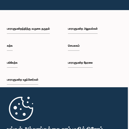
பாராளுமன்றத்திற்கு வருகை தருதல்
பாராளுமன்ற அலுவல்கள்
கற்க
செயலகம்
பங்கேற்க
பாராளுமன்ற நேரலை
பாராளுமன்ற உறுப்பினர்கள்
முதற்பக்கம்
பாராளுமன்ற கையடக்க செயலி