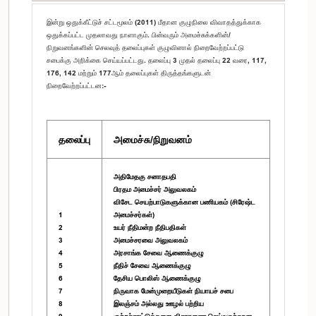
இன்று ஒதுக்கீட்டுச் சட்டமூலம் (2011) மீதான குழுநிலை விவாதத்துக்காக
ஒதுக்கப்பட்ட முதலாவது நாளாகும். பின்வரும் அமைச்சுக்களின்/
நிறுவனங்களின் செலவுத் தலைப்புகள் குழுவினால் நிறைவேற்றப்பட்டு
சபைக்கு அறிக்கை செய்யப்பட்டது. தலைப்பு 3 முதல் தலைப்பு 22 வரை, 117,
176, 142 மற்றும் 177ஆம் தலைப்புகள் திருத்தங்களுடன்
நிறைவேற்றப்பட்டன:-
தலைப்பு
அமைச்சு/நிறுவனம்
அதிமேதகு சனாதபதி
பிரதம அமைச்சர் அலுவலகம்
விசேட செயற்பாடுகளுக்கான பணியகம் (சிரேஷ்ட
1
அமைச்சர்கள்)
2
உயர் நீதிமன்ற நீதிபதிகள்
3
அமைச்சரவை அலுவலகம்
4
அரசாங்க சேவை ஆணைக்குழு
5
நீதிச் சேவை ஆணைக்குழு
6
தேசிய பொலிஸ் ஆணைக்குழு
7
நிருவாக மேன்முறையீடுகள் நியாயச் சபை
8
இலஞ்சம் அல்லது ஊழல் பற்றிய