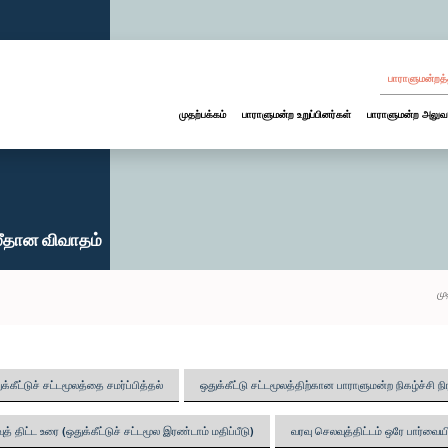
பாராளுமன்றத்
முதற்பக்கம்
பாராளுமன்ற உறுப்பினர்கள்
பாராளுமன்ற அலுவ
 மீதான விவாதம்
மு
க்கீட்டுச் சட்டமூலத்தை சமர்ப்பித்தல்
ஒதுக்கீட்டு சட்டமூலத்திற்கான பாராளுமன்ற நிகழ்ச்சி நி
த் திட்ட உரை (ஒதுக்கீட்டுச் சட்டமூல இரண்டாம் மதிப்பீடு)
வரவு செலவுத்திட்டம் ஒரே பார்வையி