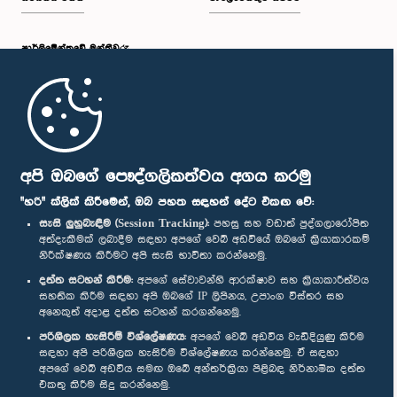
පාර්ලි‌මේන්තුවේ මන්ත්‍රීවරු
මුල් පිටුව
පාර්ලිමේන්තු ජංගම යෙදුම
අපි ඔබගේ පෞද්ගලිකත්වය අගය කරමු
"හරි" ක්ලික් කිරීමෙන්, ඔබ පහත සඳහන් දේට එකඟ වේ:
සැසි ලුහුබැඳීම (Session Tracking):
පහසු සහ වඩාත් පුද්ගලාරෝපිත
අත්දැකීමක් ලබාදීම සඳහා අපගේ වෙබ් අඩවියේ ඔබගේ ක්‍රියාකාරකම්
නිරීක්ෂණය කිරීමට අපි සැසි භාවිතා කරන්නෙමු.
අප හා සම්බන්ධ වී සිටින්න :
දත්ත සටහන් කිරීම:
අපගේ සේවාවන්හි ආරක්ෂාව සහ ක්‍රියාකාරීත්වය
සහතික කිරීම සඳහා අපි ඔබගේ IP ලිපිනය, උපාංග විස්තර සහ
අනෙකුත් අදාළ දත්ත සටහන් කරගන්නෙමු.
සම්මාන
පරිශීලක හැසිරීම් විශ්ලේෂණය:
අපගේ වෙබ් අඩවිය වැඩිදියුණු කිරීම
සඳහා අපි පරිශීලක හැසිරීම විශ්ලේෂණය කරන්නෙමු. ඒ සඳහා
අපගේ වෙබ් අඩවිය සමඟ ඔබේ අන්තර්ක්‍රියා පිළිබඳ නිර්නාමික දත්ත
පෞද්ගලිකත්ව ප්‍රතිපත්තිය
එකතු කිරීම සිදු කරන්නෙමු.