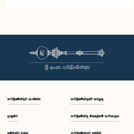
පාර්ලි‌මේන්තුව නරඹන්න
පාර්ලිමේන්තුවේ කටයුතු
දැනුමට
පාර්ලිමේන්තු මහලේකම් කාර්යාලය
සම්බන්ධ වන්න
පාර්ලිමේන්තුව සජීවීව