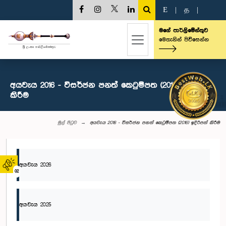
E
|
த
|
මගේ පාර්ලිමේන්තුව
මෙතැනින් පිවිසෙන්න
අයවැය 2016 - විසර්ජන පනත් කෙටුම්පත (2016) ඉදිරිපත්
කිරීම
මුල් පිටුව
අයවැය 2016 - විසර්ජන පනත් කෙටුම්පත (2016) ඉදිරිපත් කිරීම
අයවැය 2026
02
අයවැය 2025