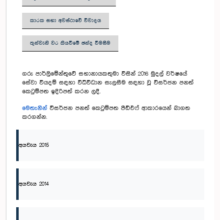
කාරක සභා අවස්ථාවේ විවාදය
තුන්වැනි වර කියවීමේ ඡන්ද වීමසීම
ගරු පාර්ලිමේන්තුවේ සභානායකතුමා විසින් 2016 මුදල් වර්ෂයේ
සේවා වියදම් සඳහා විධිවිධාන සැලසීම සඳහා වූ විසර්ජන පනත්
කෙටුම්පත ඉදිරිපත් කරන ලදී.
මෙතැනින්
විසර්ජන පනත් කෙටුම්පත පීඩීඑෆ් ආකාරයෙන් බාගත
කරගන්න.
අයවැය 2015
අයවැය 2014