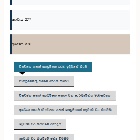
අයවැය 2017
අයවැය 2016
විසර්ජන පනත් කෙටුම්පත (2016) ඉදිරිපත් කිරීම
පාර්ලිමේන්තු විශේෂ කාරක සභාව
විසර්ජන පනත් කෙටුම්පත සඳහා වන පාර්ලිමේන්තු වැඩසටහන
අයවැය කථාව (විසර්ජන පනත් කෙටුම්පතේ දෙවැනි වර කියවීම)
දෙවැනි වර කියවීමේ විවාදය
දෙවැනි වර කියවීමේ ඡන්ද විමසීම