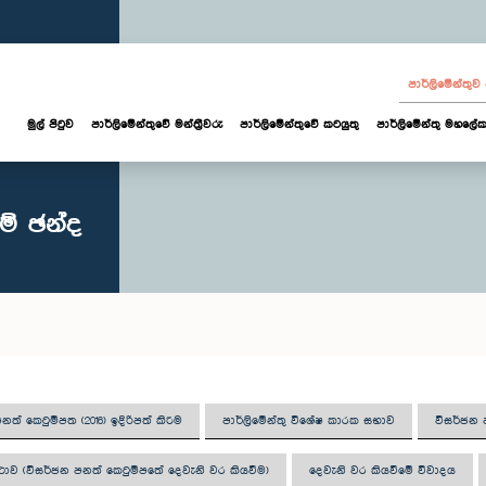
පාර්ලි‌මේන්තු
මුල් පිටුව
පාර්ලි‌මේන්තුවේ මන්ත්‍රීවරු
පාර්ලිමේන්තුවේ කටයුතු
පාර්ලිමේන්තු මහලේක
මේ ඡන්ද
නත් කෙටුම්පත (2016) ඉදිරිපත් කිරීම
පාර්ලිමේන්තු විශේෂ කාරක සභාව
විසර්ජන 
ාව (විසර්ජන පනත් කෙටුම්පතේ දෙවැනි වර කියවීම)
දෙවැනි වර කියවීමේ විවාදය