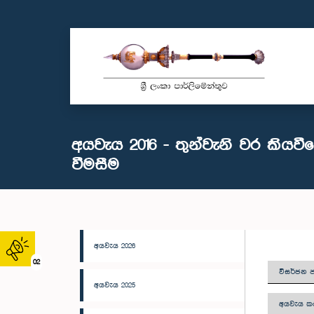
අයවැය 2016 - තුන්වැනි වර කියවී
වීමසීම
අයවැය 2026
02
විසර්ජන ප
අයවැය 2025
අයවැය කථ