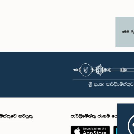
මෙම පි
මේන්තුවේ කටයුතු
පාර්ලිමේන්තු ජංගම යෙදුම