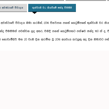
 අවස්ථාවේ විවාදය
තුන්වැනි වර කියවීමේ ඡන්ද වීමසීම
වස්ථාවේ විවාදය නිමා කරමින්, 2016 විසර්ජන පනත් කෙටුම්පතේ තුන්වැනි වර කි
න්ද විමසීමක් පවත්වන ලද අතර, එහිදී පනත් කෙටුම්පතට පක්ෂව ඡන්ද 160 ක් ද, විරු
15 නොවැම්බර් මස 20 වැනි දින ආරම්භ වූ 2016 අයවැය කටයුතු අද දින නිමාවට පත්