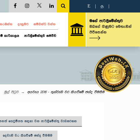
E
|
த
|
මගේ පාර්ලිමේන්තුව
ව නරඹන්න
දැනුමට
සම්බන්ධ වන්න
ඔබගේ ගිණුමට මෙතැනින්
පිවිසෙන්න
ම් කාර්යාලය
පාර්ලිමේන්තුව සජීවීව
මුල් පිටුව
අයවැය 2016 - තුන්වැනි වර කියවීමේ ඡන්ද වීමසීම
පනත් කෙටුම්පත සඳහා වන පාර්ලිමේන්තු වැඩසටහන
දෙවැනි වර කියවීමේ ඡන්ද විමසීම