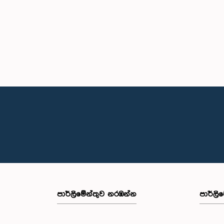
පාර්ලි‌මේන්තුව නරඹන්න
පාර්ලි