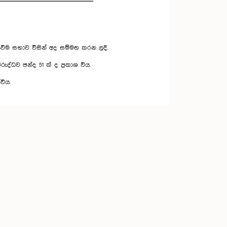
යවීම සභාව විසින් අද සම්මත කරන ලදී.
ද්ධව ඡන්ද 51 ක් ද ප්‍රකාශ විය.
විය.