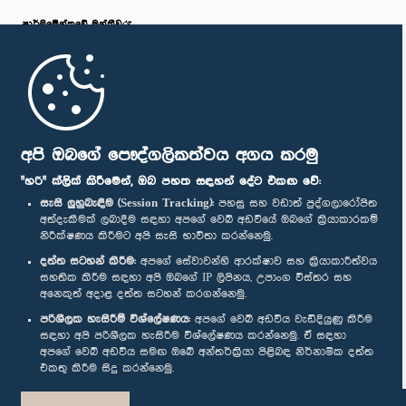
පාර්ලි‌මේන්තුවේ මන්ත්‍රීවරු
මුල් පිටුව
පාර්ලිමේන්තු ජංගම යෙදුම
අපි ඔබගේ පෞද්ගලිකත්වය අගය කරමු
"හරි" ක්ලික් කිරීමෙන්, ඔබ පහත සඳහන් දේට එකඟ වේ:
සැසි ලුහුබැඳීම (Session Tracking):
පහසු සහ වඩාත් පුද්ගලාරෝපිත
අත්දැකීමක් ලබාදීම සඳහා අපගේ වෙබ් අඩවියේ ඔබගේ ක්‍රියාකාරකම්
නිරීක්ෂණය කිරීමට අපි සැසි භාවිතා කරන්නෙමු.
අප හා සම්බන්ධ වී සිටින්න :
දත්ත සටහන් කිරීම:
අපගේ සේවාවන්හි ආරක්ෂාව සහ ක්‍රියාකාරීත්වය
සහතික කිරීම සඳහා අපි ඔබගේ IP ලිපිනය, උපාංග විස්තර සහ
අනෙකුත් අදාළ දත්ත සටහන් කරගන්නෙමු.
සම්මාන
පරිශීලක හැසිරීම් විශ්ලේෂණය:
අපගේ වෙබ් අඩවිය වැඩිදියුණු කිරීම
සඳහා අපි පරිශීලක හැසිරීම විශ්ලේෂණය කරන්නෙමු. ඒ සඳහා
අපගේ වෙබ් අඩවිය සමඟ ඔබේ අන්තර්ක්‍රියා පිළිබඳ නිර්නාමික දත්ත
පෞද්ගලිකත්ව ප්‍රතිපත්තිය
එකතු කිරීම සිදු කරන්නෙමු.
© ශ්‍රී ලංකා පාර්ලි‌මේන්තුව.