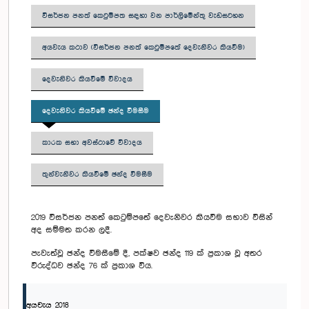
විසර්ජන පනත් කෙටුම්පත සඳහා වන පාර්ලිමේන්තු වැඩසටහන
අයවැය කථාව (විසර්ජන පනත් කෙටුම්පතේ දෙවැනිවර කියවීම)
දෙවැනිවර කියවීමේ විවාදය
දෙවැනිවර කියවීමේ ඡන්ද විමසීම
කාරක සභා අවස්ථාවේ විවාදය
තුන්වැනිවර කියවීමේ ඡන්ද විමසීම
2019 විසර්ජන පනත් කෙටුම්පතේ දෙවැනිවර කියවීම සභාව විසින්
අද සම්මත කරන ලදී.
පැවැත්වූ ඡන්ද විමසීමේ දී, පක්ෂව ඡන්ද 119 ක් ප්‍රකාශ වූ අතර
විරුද්ධව ඡන්ද 76 ක් ප්‍රකාශ විය.
අයවැය 2018