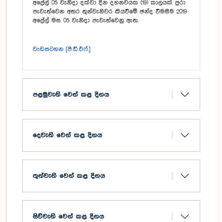
අප්‍රේල් 05 වැනිදා දක්වා දින දහනවයක (19) කාලයක් පුරා
පැවැත්වෙන අතර තුන්වැනිවර කියවීමේ ඡන්ද විමසීම 2019
අප්‍රේල් මස 05 වැනිදා පැවැත්වෙනු ඇත.
වැඩසටහන [පී.ඩී.එෆ්.]
පළමුවැනි වෙන් කළ දිනය
දෙවැනි වෙන් කළ දිනය
තුන්වැනි වෙන් කළ දිනය
සිව්වැනි වෙන් කළ දිනය