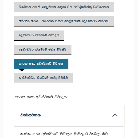
විසර්ජන පනත් කෙටුම්පත සඳහා වන පාර්ලිමේන්තු වැඩසටහන
අයවැය කථාව (විසර්ජන පනත් කෙටුම්පතේ දෙවැනිවර කියවීම)
දෙවැනිවර කියවීමේ විවාදය
දෙවැනිවර කියවීමේ ඡන්ද විමසීම
කාරක සභා අවස්ථාවේ විවාදය
තුන්වැනිවර කියවීමේ ඡන්ද විමසීම
කාරක සභා අවස්ථාවේ විවාදය
වැඩසටහන
කාරක සභා අවස්ථාවේ විවාදය මාර්තු 13 වැනිදා සිට