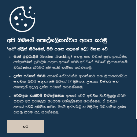
මුල් පිටුව
පාර්ලිමේන්තු ජංගම යෙදුම
අපි ඔබගේ පෞද්ගලිකත්වය අගය කරමු
"හරි" ක්ලික් කිරීමෙන්, ඔබ පහත සඳහන් දේට එකඟ වේ:
සැසි ලුහුබැඳීම (Session Tracking):
පහසු සහ වඩාත් පුද්ගලාරෝපිත
අත්දැකීමක් ලබාදීම සඳහා අපගේ වෙබ් අඩවියේ ඔබගේ ක්‍රියාකාරකම්
නිරීක්ෂණය කිරීමට අපි සැසි භාවිතා කරන්නෙමු.
අප හා සම්බන්ධ වී සිටින්න :
දත්ත සටහන් කිරීම:
අපගේ සේවාවන්හි ආරක්ෂාව සහ ක්‍රියාකාරීත්වය
සහතික කිරීම සඳහා අපි ඔබගේ IP ලිපිනය, උපාංග විස්තර සහ
අනෙකුත් අදාළ දත්ත සටහන් කරගන්නෙමු.
සම්මාන
පරිශීලක හැසිරීම් විශ්ලේෂණය:
අපගේ වෙබ් අඩවිය වැඩිදියුණු කිරීම
සඳහා අපි පරිශීලක හැසිරීම විශ්ලේෂණය කරන්නෙමු. ඒ සඳහා
අපගේ වෙබ් අඩවිය සමඟ ඔබේ අන්තර්ක්‍රියා පිළිබඳ නිර්නාමික දත්ත
පෞද්ගලිකත්ව ප්‍රතිපත්තිය
එකතු කිරීම සිදු කරන්නෙමු.
© ශ්‍රී ලංකා පාර්ලි‌මේන්තුව.
හරි
සියලු හිමිකම් ඇවිරිණි.
නිර්මාණය සහ සංවර්ධනය
TekGeeks