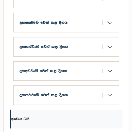
දහසයවැනි වෙන් කළ දිනය
දහහත්වැනි වෙන් කළ දිනය
දහඅටවැනි වෙන් කළ දිනය
දහනවවැනි වෙන් කළ දිනය
අයවැය 2018