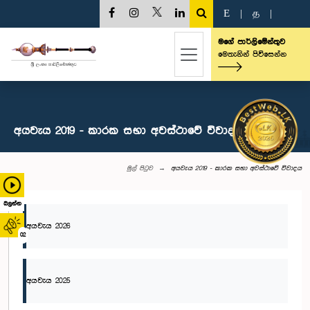
E
|
த
|
මගේ පාර්ලිමේන්තුව
මෙතැනින් පිවිසෙන්න
අයවැය 2019 - කාරක සභා අවස්ථාවේ විවාදය
මුල් පිටුව
අයවැය 2019 - කාරක සභා අවස්ථාවේ විවාදය
බලන්න
අයවැය 2026
02
අයවැය 2025