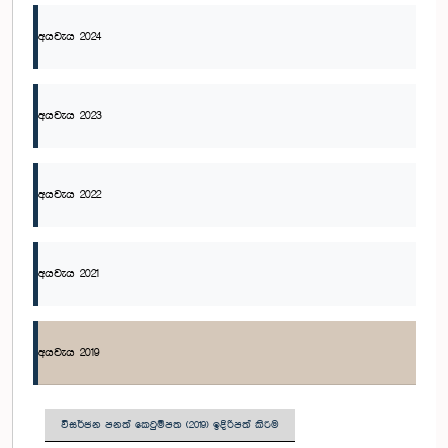
අයවැය 2024
අයවැය 2023
අයවැය 2022
අයවැය 2021
අයවැය 2019
විසර්ජන පනත් කෙටුම්පත (2019) ඉදිරිපත් කිරීම