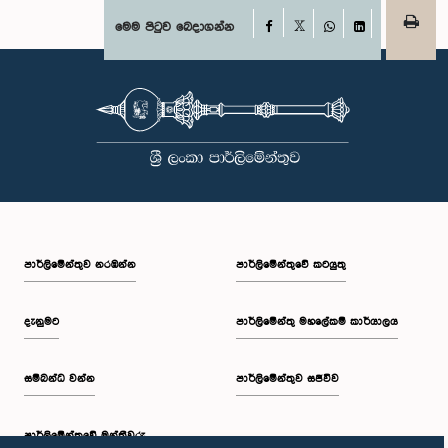
Facebook
මෙම පිටුව බෙදාගන්න
X
WhatsApp
LinkedIn
පාර්ලි‌මේන්තුව නරඹන්න
පාර්ලිමේන්තුවේ කටයුතු
දැනුමට
පාර්ලිමේන්තු මහලේකම් කාර්යාලය
සම්බන්ධ වන්න
පාර්ලිමේන්තුව සජීවීව
පාර්ලි‌මේන්තුවේ මන්ත්‍රීවරු