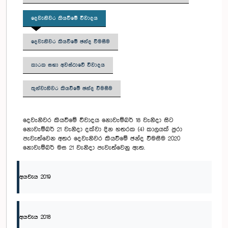
දෙවැනිවර කියවීමේ විවාදය
දෙවැනිවර කියවීමේ ඡන්ද විමසීම
කාරක සභා අවස්ථාවේ විවාදය
තුන්වැනිවර කියවීමේ ඡන්ද විමසීම
දෙවැනිවර කියවීමේ විවාදය නොවැම්බර් 18 වැනිදා සිට
නොවැම්බර් 21 වැනිදා දක්වා දින හතරක (4) කාලයක් පුරා
පැවැත්වෙන අතර දෙවැනිවර කියවීමේ ඡන්ද විමසීම 2020
නොවැම්බර් මස 21 වැනිදා පැවැත්වෙනු ඇත.
අයවැය 2019
අයවැය 2018