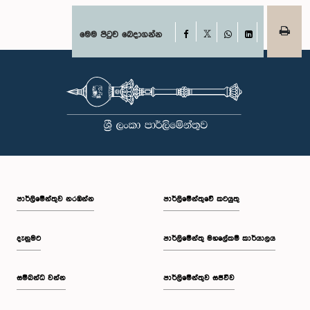
Facebook
මෙම පිටුව බෙදාගන්න
X
WhatsApp
LinkedIn
පාර්ලි‌මේන්තුව නරඹන්න
පාර්ලිමේන්තුවේ කටයුතු
දැනුමට
පාර්ලිමේන්තු මහලේකම් කාර්යාලය
සම්බන්ධ වන්න
පාර්ලිමේන්තුව සජීවීව