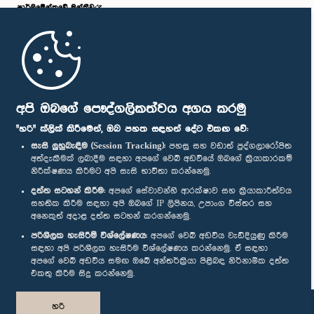
පාර්ලි‌මේන්තුවේ මන්ත්‍රීවරු
මුල් පිටුව
පාර්ලිමේන්තු ජංගම යෙදුම
අපි ඔබගේ පෞද්ගලිකත්වය අගය කරමු
"හරි" ක්ලික් කිරීමෙන්, ඔබ පහත සඳහන් දේට එකඟ වේ:
සැසි ලුහුබැඳීම (Session Tracking):
පහසු සහ වඩාත් පුද්ගලාරෝපිත
අත්දැකීමක් ලබාදීම සඳහා අපගේ වෙබ් අඩවියේ ඔබගේ ක්‍රියාකාරකම්
නිරීක්ෂණය කිරීමට අපි සැසි භාවිතා කරන්නෙමු.
අප හා සම්බන්ධ වී සිටින්න :
දත්ත සටහන් කිරීම:
අපගේ සේවාවන්හි ආරක්ෂාව සහ ක්‍රියාකාරීත්වය
සහතික කිරීම සඳහා අපි ඔබගේ IP ලිපිනය, උපාංග විස්තර සහ
අනෙකුත් අදාළ දත්ත සටහන් කරගන්නෙමු.
සම්මාන
පරිශීලක හැසිරීම් විශ්ලේෂණය:
අපගේ වෙබ් අඩවිය වැඩිදියුණු කිරීම
සඳහා අපි පරිශීලක හැසිරීම විශ්ලේෂණය කරන්නෙමු. ඒ සඳහා
අපගේ වෙබ් අඩවිය සමඟ ඔබේ අන්තර්ක්‍රියා පිළිබඳ නිර්නාමික දත්ත
පෞද්ගලිකත්ව ප්‍රතිපත්තිය
එකතු කිරීම සිදු කරන්නෙමු.
© ශ්‍රී ලංකා පාර්ලි‌මේන්තුව.
හරි
සියලු හිමිකම් ඇවිරිණි.