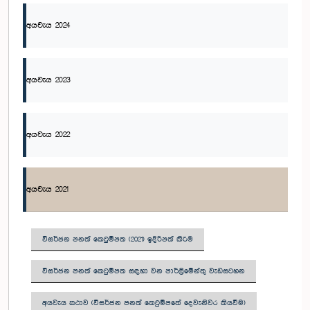
අයවැය 2024
අයවැය 2023
අයවැය 2022
අයවැය 2021
විසර්ජන පනත් කෙටුම්පත (2021) ඉදිරිපත් කිරීම
විසර්ජන පනත් කෙටුම්පත සඳහා වන පාර්ලිමේන්තු වැඩසටහන
අයවැය කථාව (විසර්ජන පනත් කෙටුම්පතේ දෙවැනිවර කියවීම)