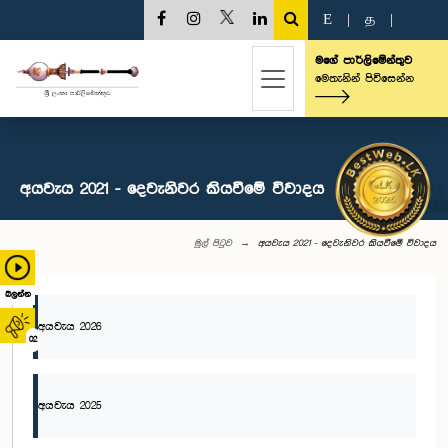
E
|
த
|
මගේ පාර්ලිමේන්තුව
මෙතැනින් පිවිසෙන්න
අයවැය 2021 - දෙවැනිවර කියවීමේ විවාදය
මුල් පිටුව
අයවැය 2021 - දෙවැනිවර කියවීමේ විවාදය
බලන්න
අයවැය 2026
02
අයවැය 2025