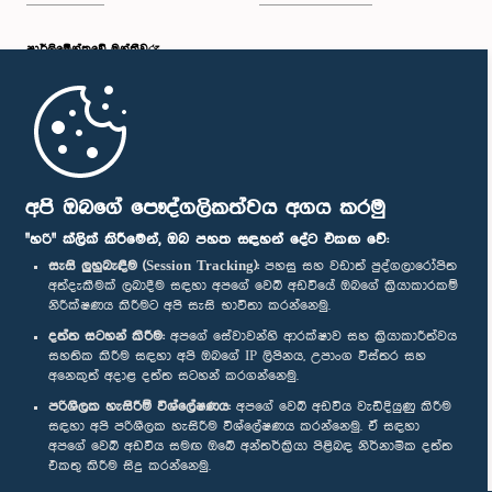
පාර්ලි‌මේන්තුවේ මන්ත්‍රීවරු
මුල් පිටුව
පාර්ලිමේන්තු ජංගම යෙදුම
අපි ඔබගේ පෞද්ගලිකත්වය අගය කරමු
"හරි" ක්ලික් කිරීමෙන්, ඔබ පහත සඳහන් දේට එකඟ වේ:
සැසි ලුහුබැඳීම (Session Tracking):
පහසු සහ වඩාත් පුද්ගලාරෝපිත
අත්දැකීමක් ලබාදීම සඳහා අපගේ වෙබ් අඩවියේ ඔබගේ ක්‍රියාකාරකම්
නිරීක්ෂණය කිරීමට අපි සැසි භාවිතා කරන්නෙමු.
අප හා සම්බන්ධ වී සිටින්න :
දත්ත සටහන් කිරීම:
අපගේ සේවාවන්හි ආරක්ෂාව සහ ක්‍රියාකාරීත්වය
සහතික කිරීම සඳහා අපි ඔබගේ IP ලිපිනය, උපාංග විස්තර සහ
අනෙකුත් අදාළ දත්ත සටහන් කරගන්නෙමු.
සම්මාන
පරිශීලක හැසිරීම් විශ්ලේෂණය:
අපගේ වෙබ් අඩවිය වැඩිදියුණු කිරීම
සඳහා අපි පරිශීලක හැසිරීම විශ්ලේෂණය කරන්නෙමු. ඒ සඳහා
අපගේ වෙබ් අඩවිය සමඟ ඔබේ අන්තර්ක්‍රියා පිළිබඳ නිර්නාමික දත්ත
පෞද්ගලිකත්ව ප්‍රතිපත්තිය
එකතු කිරීම සිදු කරන්නෙමු.