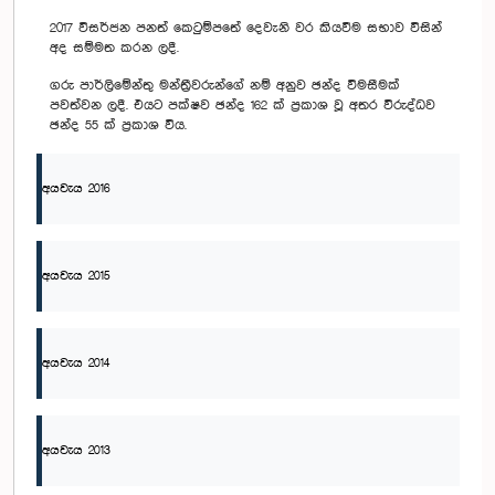
2017 විසර්ජන පනත් කෙටුම්පතේ දෙවැනි වර කියවීම සභාව විසින්
අද සම්මත කරන ලදී.
ගරු පාර්ලිමේන්තු මන්ත්‍රීවරුන්ගේ නම් අනුව ඡන්ද විමසීමක්
පවත්වන ලදී. එයට පක්ෂව ඡන්ද 162 ක් ප්‍රකාශ වූ අතර විරුද්ධව
ඡන්ද 55 ක් ප්‍රකාශ විය.
අයවැය 2016
අයවැය 2015
අයවැය 2014
අයවැය 2013