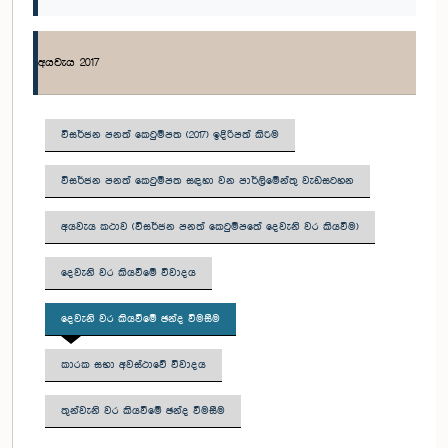
අයවැය 2017
විසර්ජන පනත් කෙටුම්පත (2017) ඉදිරිපත් කිරීම
විසර්ජන පනත් කෙටුම්පත සඳහා වන පාර්ලිමේන්තු වැඩසටහන
අයවැය කථාව (විසර්ජන පනත් කෙටුම්පතේ දෙවැනි වර කියවීම)
දෙවැනි වර කියවීමේ විවාදය
දෙවැනි වර කියවීමේ ඡන්ද විමසීම
කාරක සභා අවස්ථාවේ විවාදය
තුන්වැනි වර කියවීමේ ඡන්ද වීමසීම