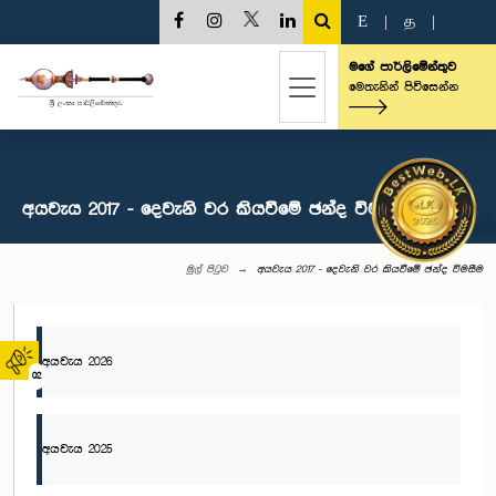
E
|
த
|
මගේ පාර්ලිමේන්තුව
මෙතැනින් පිවිසෙන්න
අයවැය 2017 - දෙවැනි වර කියවීමේ ඡන්ද විමසීම
මුල් පිටුව
අයවැය 2017 - දෙවැනි වර කියවීමේ ඡන්ද විමසීම
අයවැය 2026
02
අයවැය 2025