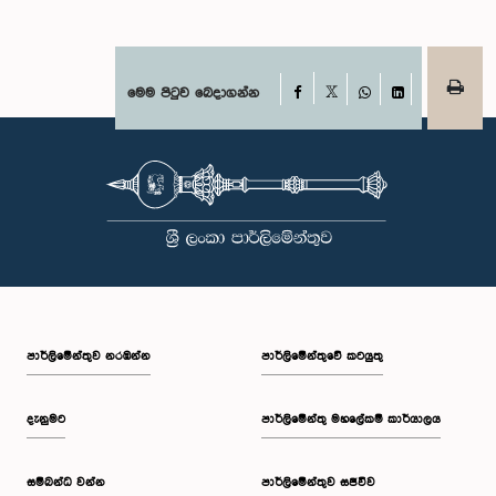
Facebook
මෙම පිටුව බෙදාගන්න
X
WhatsApp
LinkedIn
පාර්ලි‌මේන්තුව නරඹන්න
පාර්ලිමේන්තුවේ කටයුතු
දැනුමට
පාර්ලිමේන්තු මහලේකම් කාර්යාලය
සම්බන්ධ වන්න
පාර්ලිමේන්තුව සජීවීව