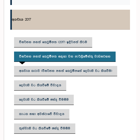
අයවැය 2017
විසර්ජන පනත් කෙටුම්පත (2017) ඉදිරිපත් කිරීම
විසර්ජන පනත් කෙටුම්පත සඳහා වන පාර්ලිමේන්තු වැඩසටහන
අයවැය කථාව (විසර්ජන පනත් කෙටුම්පතේ දෙවැනි වර කියවීම)
දෙවැනි වර කියවීමේ විවාදය
දෙවැනි වර කියවීමේ ඡන්ද විමසීම
කාරක සභා අවස්ථාවේ විවාදය
තුන්වැනි වර කියවීමේ ඡන්ද වීමසීම