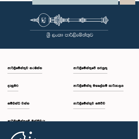
පාර්ලි‌මේන්තුව නරඹන්න
පාර්ලිමේන්තුවේ කටයුතු
දැනුමට
පාර්ලිමේන්තු මහලේකම් කාර්යාලය
සම්බන්ධ වන්න
පාර්ලිමේන්තුව සජීවීව
පාර්ලි‌මේන්තුවේ මන්ත්‍රීවරු