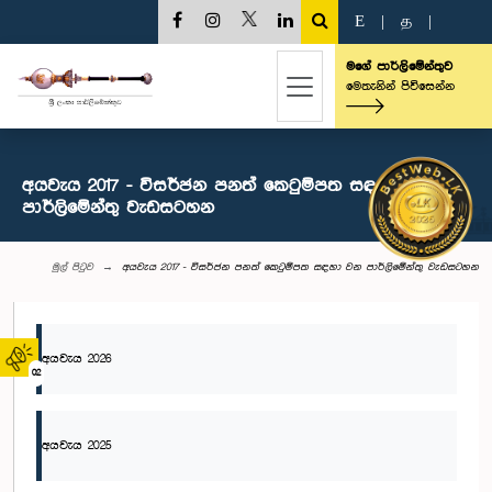
E
|
த
|
මගේ පාර්ලිමේන්තුව
මෙතැනින් පිවිසෙන්න
අයවැය 2017 - විසර්ජන පනත් කෙටුම්පත සඳහා වන
පාර්ලිමේන්තු වැඩසටහන
මුල් පිටුව
අයවැය 2017 - විසර්ජන පනත් කෙටුම්පත සඳහා වන පාර්ලිමේන්තු වැඩසටහන
අයවැය 2026
02
අයවැය 2025