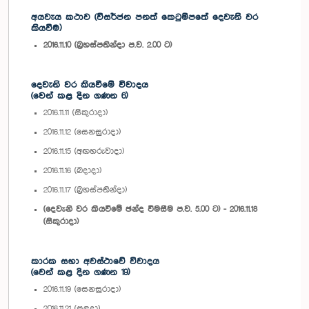
අයවැය කථාව (විසර්ජන පනත් කෙටුම්පතේ දෙවැනි වර
කියවීම)
2016.11.10 (බ්‍රහස්පතින්දා ප.ව. 2.00 ට)
දෙවැනි වර කියවීමේ විවාදය
(වෙන් කළ දින ගණන 6)
2016.11.11 (සිකුරාදා)
2016.11.12 (සෙනසුරාදා)
2016.11.15 (අඟහරුවාදා)
2016.11.16 (බදාදා)
2016.11.17 (බ්‍රහස්පතින්දා)
(දෙවැනි වර කියවීමේ ඡන්ද විමසීම ප.ව. 5.00 ට) - 2016.11.18
(සිකුරාදා)
කාරක සභා අවස්ථාවේ විවාදය
(වෙන් කළ දින ගණන 19)
2016.11.19 (සෙනසුරාදා)
2016.11.21 (සඳුදා)