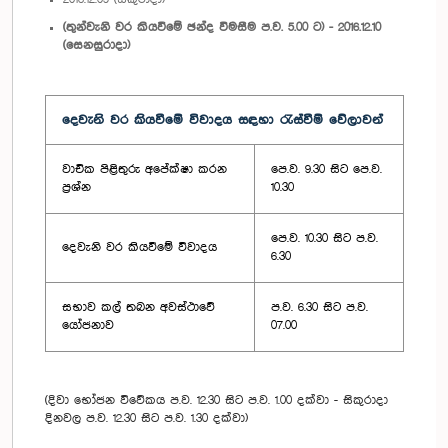
(තුන්වැනි වර කියවීමේ ඡන්ද විමසීම ප.ව. 5.00 ට) - 2016.12.10
(සෙනසුරාදා)
දෙවැනි වර කියවීමේ විවාදය සඳහා රැස්වීම් වේලාවන්
වාචික පිළිතුරු අපේක්ෂා කරන
පෙ.ව. 9.30 සිට පෙ.ව.
ප්‍රශ්න
10.30
පෙ.ව. 10.30 සිට ප.ව.
දෙවැනි වර කියවීමේ විවාදය
6.30
සභාව කල් තබන අවස්ථාවේ
ප.ව. 6.30 සිට ප.ව.
යෝජනාව
07.00
(දිවා භෝජන විවේකය ප.ව. 12.30 සිට ප.ව. 1.00 දක්වා - සිකුරාදා
දිනවල ප.ව. 12.30 සිට ප.ව. 1.30 දක්වා)