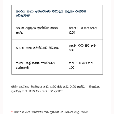
කාරක සභා අවස්ථාවේ විවාදය සඳහා රැස්වීම්
වේලාවන්
වාචික පිළිතුරු අපේක්ෂා කරන
පෙ.ව. 9.30 සිට පෙ.ව.
ප්‍රශ්න
10.00
පෙ.ව. 10.00 සිට ප.ව.
කාරක සභා අවස්ථාවේ විවාදය
6.30
සභාව කල් තබන අවස්ථාවේ
ප.ව. 6.30 සිට ප.ව.
යෝජනාව
7.00
(දිවා භෝජන විවේකය ප.ව. 12.30 සිට ප.ව. 01.00 දක්වා - සිකුරාදා
දිනවල ප.ව. 12.30 සිට ප.ව. 1.30 දක්වා)
*
2016.11.18 සහ 2016.12.10 යන දිනයන් හි සභාව කල් තබන