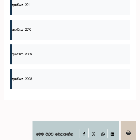
අයවැය 2011
අයවැය 2010
අයවැය 2009
අයවැය 2008
Facebook
මෙම පිටුව බෙදාගන්න
X
WhatsApp
LinkedIn