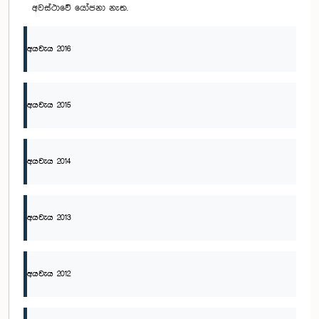
අවස්ථාවේ යෝජනා නැත.
අයවැය 2016
අයවැය 2015
අයවැය 2014
අයවැය 2013
අයවැය 2012