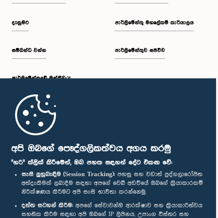
දැනුමට
පාර්ලිමේන්තු මහලේකම් කාර්යාලය
සම්බන්ධ වන්න
පාර්ලිමේන්තුව සජීවීව
පාර්ලි‌මේන්තුවේ මන්ත්‍රීවරු
මුල් පිටුව
පාර්ලිමේන්තු ජංගම යෙදුම
අපි ඔබගේ පෞද්ගලිකත්වය අගය කරමු
"හරි" ක්ලික් කිරීමෙන්, ඔබ පහත සඳහන් දේට එකඟ වේ:
සැසි ලුහුබැඳීම (Session Tracking):
පහසු සහ වඩාත් පුද්ගලාරෝපිත
අත්දැකීමක් ලබාදීම සඳහා අපගේ වෙබ් අඩවියේ ඔබගේ ක්‍රියාකාරකම්
නිරීක්ෂණය කිරීමට අපි සැසි භාවිතා කරන්නෙමු.
අප හා සම්බන්ධ වී සිටින්න :
දත්ත සටහන් කිරීම:
අපගේ සේවාවන්හි ආරක්ෂාව සහ ක්‍රියාකාරීත්වය
සහතික කිරීම සඳහා අපි ඔබගේ IP ලිපිනය, උපාංග විස්තර සහ