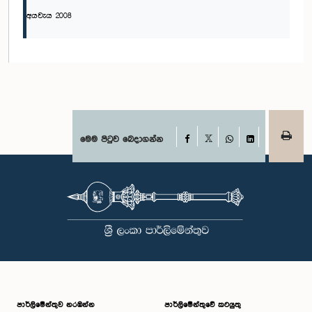
අයවැය 2008
Facebook
මෙම පිටුව බෙදාගන්න
X
WhatsApp
LinkedIn
පාර්ලි‌මේන්තුව නරඹන්න
පාර්ලිමේන්තුවේ කටයුතු