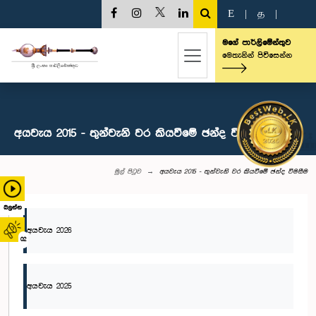
E
|
த
|
මගේ පාර්ලිමේන්තුව
මෙතැනින් පිවිසෙන්න
අයවැය 2015 - තුන්වැනි වර කියවීමේ ඡන්ද විමසීම
මුල් පිටුව
අයවැය 2015 - තුන්වැනි වර කියවීමේ ඡන්ද විමසීම
බලන්න
අයවැය 2026
02
අයවැය 2025