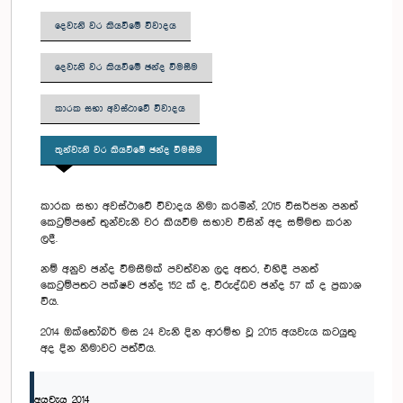
දෙවැනි වර කියවීමේ විවාදය
දෙවැනි වර කියවීමේ ඡන්ද විමසීම
කාරක සභා අවස්ථාවේ විවාදය
තුන්වැනි වර කියවීමේ ඡන්ද විමසීම
කාරක සභා අවස්ථාවේ විවාදය නිමා කරමින්, 2015 විසර්ජන පනත්
කෙටුම්පතේ තුන්වැනි වර කියවීම සභාව විසින් අද සම්මත කරන
ලදී.
නම් අනුව ඡන්ද විමසීමක් පවත්වන ලද අතර, එහිදී පනත්
කෙටුම්පතට පක්ෂව ඡන්ද 152 ක් ද, විරුද්ධව ඡන්ද 57 ක් ද ප්‍රකාශ
විය.
2014 ඔක්තෝබර් මස 24 වැනි දින ආරම්භ වූ 2015 අයවැය කටයුතු
අද දින නිමාවට පත්විය.
අයවැය 2014