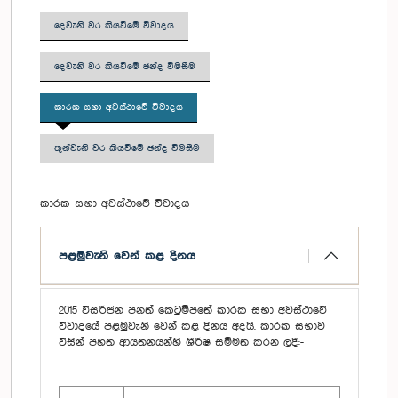
දෙවැනි වර කියවීමේ විවාදය
දෙවැනි වර කියවීමේ ඡන්ද විමසීම
කාරක සභා අවස්ථාවේ විවාදය
තුන්වැනි වර කියවීමේ ඡන්ද විමසීම
කාරක සභා අවස්ථාවේ විවාදය
පළමුවැනි වෙන් කළ දිනය
2015 විසර්ජන පනත් කෙටුම්පතේ කාරක සභා අවස්ථාවේ
විවාදයේ පළමුවැනි වෙන් කළ දිනය අදයි. කාරක සභාව
විසින් පහත ආයතනයන්හි ශීර්ෂ සම්මත කරන ලදී:-