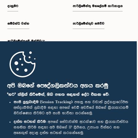
දැනුමට
පාර්ලිමේන්තු මහලේකම් කාර්යාලය
සම්බන්ධ වන්න
පාර්ලිමේන්තුව සජීවීව
පාර්ලි‌මේන්තුවේ මන්ත්‍රීවරු
මුල් පිටුව
පාර්ලිමේන්තු ජංගම යෙදුම
අපි ඔබගේ පෞද්ගලිකත්වය අගය කරමු
"හරි" ක්ලික් කිරීමෙන්, ඔබ පහත සඳහන් දේට එකඟ වේ:
සැසි ලුහුබැඳීම (Session Tracking):
පහසු සහ වඩාත් පුද්ගලාරෝපිත
අත්දැකීමක් ලබාදීම සඳහා අපගේ වෙබ් අඩවියේ ඔබගේ ක්‍රියාකාරකම්
නිරීක්ෂණය කිරීමට අපි සැසි භාවිතා කරන්නෙමු.
අප හා සම්බන්ධ වී සිටින්න :
දත්ත සටහන් කිරීම:
අපගේ සේවාවන්හි ආරක්ෂාව සහ ක්‍රියාකාරීත්වය
සහතික කිරීම සඳහා අපි ඔබගේ IP ලිපිනය, උපාංග විස්තර සහ
අනෙකුත් අදාළ දත්ත සටහන් කරගන්නෙමු.