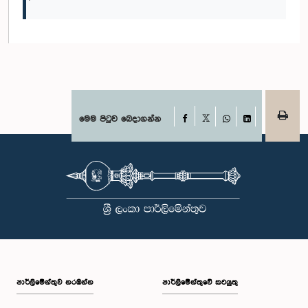
Facebook
මෙම පිටුව බෙදාගන්න
X
WhatsApp
LinkedIn
පාර්ලි‌මේන්තුව නරඹන්න
පාර්ලිමේන්තුවේ කටයුතු