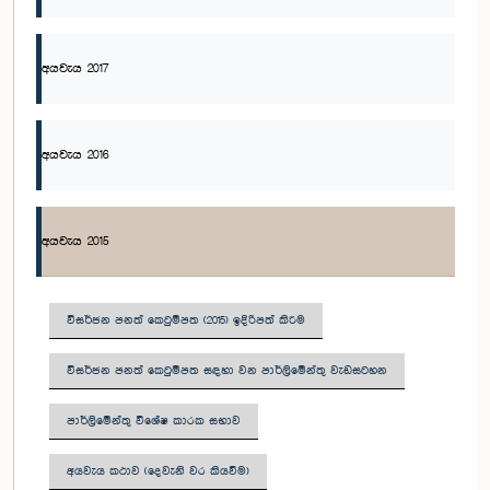
අයවැය 2017
අයවැය 2016
අයවැය 2015
විසර්ජන පනත් කෙටුම්පත (2015) ඉදිරිපත් කිරීම
විසර්ජන පනත් කෙටුම්පත සඳහා වන පාර්ලිමේන්තු වැඩසටහන
පාර්ලිමේන්තු විශේෂ කාරක සභාව
අයවැය කථාව (දෙවැනි වර කියවීම)