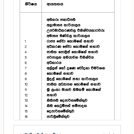
ශීර්ෂය
ආයතනය
අතිගරු ජනාධිපති
අග්‍රාමාත්‍ය කාර්යාලය
උපරිමාධිකරණවල විනිශ්චයකාරවරු
අමාත්‍ය මණ්ඩල කාර්යාලය
1
රාජ්‍ය සේවා කොමිෂන් සභාව
2
අධිකරණ සේවා කොමිෂන් සභාව
4
ජාතික පොලිස් කොමිෂන් සභාව
5
පරිපාලන අභියාචන විනිශ්චය
6
අධිකාරය‍
7
අල්ලස් හෝ දූෂණ චෝදනා විමර්ශන
8
කොමිෂන් සභාව
9
මුදල් කොමිෂන් සභා කාර්යාලය
10
ජාතික අධ්‍යාපන කොමිෂන් සභාව
11
ශ්‍රී ලංකා මානව හිමිකම් කොමිෂන්
12
සභාව
13
නීතිපති දෙපාර්තමේන්තුව
14
නීති කෙටුම්පත් සම්පාදක
15
දෙපාර්තමේන්තුව
16
පාර්ලිමේන්තුව
17
පාර්ලිමේන්තුවේ සභානායකතුමාගේ
18
කාර්යාලය
19
පාර්ලිමේන්තුවේ ආණ්ඩු පක්ෂයේ ප්‍රධාන