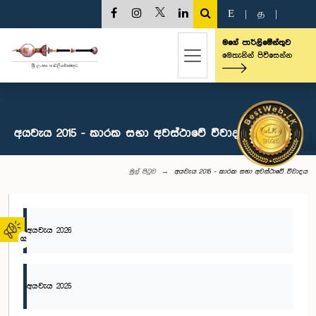
E
|
த
|
මගේ පාර්ලිමේන්තුව
මෙතැනින් පිවිසෙන්න
අයවැය 2015 - කාරක සභා අවස්ථාවේ විවාදය
මුල් පිටුව
අයවැය 2015 - කාරක සභා අවස්ථාවේ විවාදය
අයවැය 2026
02
අයවැය 2025