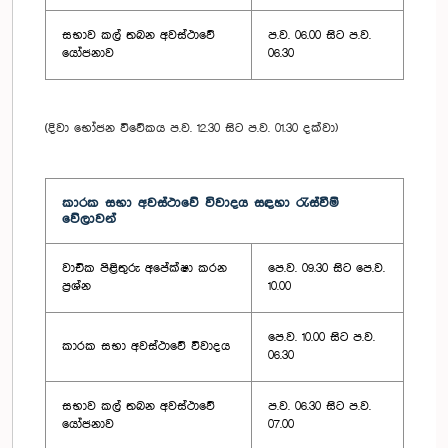
සභාව කල් තබන අවස්ථාවේ
ප.ව. 06.00 සිට ප.ව.
යෝජනාව
06.30
(දිවා භෝජන විවේකය ප.ව. 12.30 සිට ප.ව. 01.30 දක්වා)
කාරක සභා අවස්ථාවේ විවාදය සඳහා රැස්වීම්
වේලාවන්
වාචික පිළිතුරු අපේක්ෂා කරන
පෙ.ව. 09.30 සිට පෙ.ව.
ප්‍රශ්න
10.00
පෙ.ව. 10.00 සිට ප.ව.
කාරක සභා අවස්ථාවේ විවාදය
06.30
සභාව කල් තබන අවස්ථාවේ
ප.ව. 06.30 සිට ප.ව.
යෝජනාව
07.00