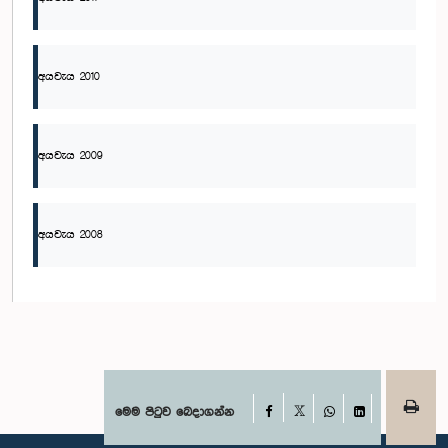
අයවැය 2010
අයවැය 2009
අයවැය 2008
Facebook
මෙම පිටුව බෙදාගන්න
X
WhatsApp
LinkedIn