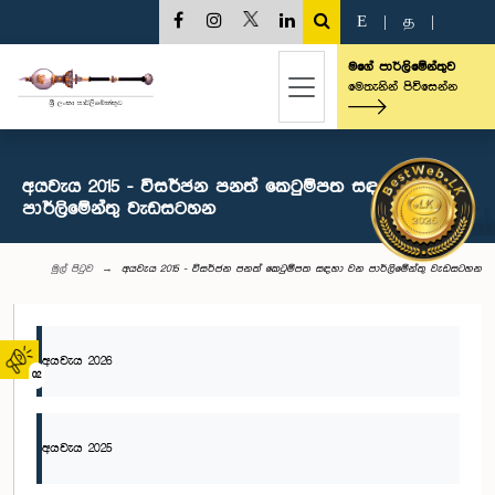
E
|
த
|
මගේ පාර්ලිමේන්තුව
මෙතැනින් පිවිසෙන්න
අයවැය 2015 - විසර්ජන පනත් කෙටුම්පත සඳහා වන
පාර්ලිමේන්තු වැඩසටහන
මුල් පිටුව
අයවැය 2015 - විසර්ජන පනත් කෙටුම්පත සඳහා වන පාර්ලිමේන්තු වැඩසටහන
අයවැය 2026
02
අයවැය 2025