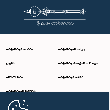
පාර්ලි‌මේන්තුව නරඹන්න
පාර්ලිමේන්තුවේ කටයුතු
දැනුමට
පාර්ලිමේන්තු මහලේකම් කාර්යාලය
සම්බන්ධ වන්න
පාර්ලිමේන්තුව සජීවීව
පාර්ලි‌මේන්තුවේ මන්ත්‍රීවරු
මුල් පිටුව