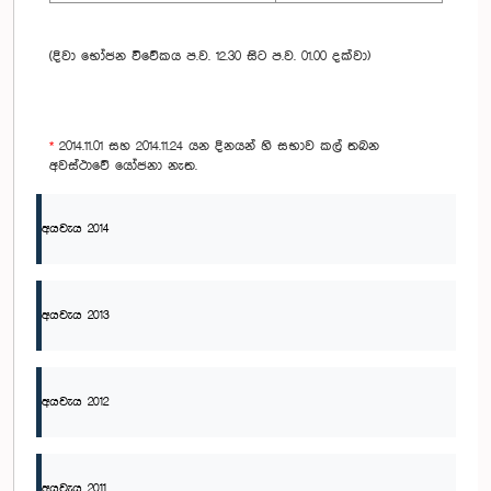
(දිවා භෝජන විවේකය ප.ව. 12.30 සිට ප.ව. 01.00 දක්වා)
*
2014.11.01 සහ 2014.11.24 යන දිනයන් හි සභාව කල් තබන
අවස්ථාවේ යෝජනා නැත.
අයවැය 2014
අයවැය 2013
අයවැය 2012
අයවැය 2011