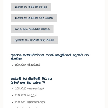
දෙවැනි වර කියවීමේ විවාදය
දෙවැනි වර කියවීමේ ඡන්ද විමසීම
කාරක සභා අවස්ථාවේ විවාදය
තුන්වැනි වර කියවීමේ ඡන්ද විමසීම
අයවැය කථාව(විසර්ජන පනත් කෙටුම්පතේ දෙවැනි වර
කියවීම)
2014.10.24 (සිකුරාදා)
දෙවැනි වර කියවීමේ විවාදය
(වෙන් කළ දින ගණන 7)
2014.10.25 (සෙනසුරාදා)
2014.10.27 (සඳුදා)
2014.10.28 (අඟහරුවාදා)