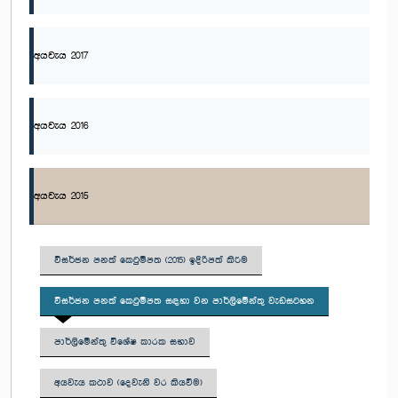
අයවැය 2017
අයවැය 2016
අයවැය 2015
විසර්ජන පනත් කෙටුම්පත (2015) ඉදිරිපත් කිරීම
විසර්ජන පනත් කෙටුම්පත සඳහා වන පාර්ලිමේන්තු වැඩසටහන
පාර්ලිමේන්තු විශේෂ කාරක සභාව
අයවැය කථාව (දෙවැනි වර කියවීම)