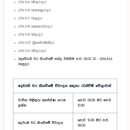
2014.11.14 (සිකුරාදා)
2014.11.15 (සෙනසුරාදා)
2014.11.17 (සඳුදා)
2014.11.18 (අඟහරුවාදා)
2014.11.19 (බදාදා)
2014.11.20 (බ්‍රහස්පතින්දා)
2014.11.21 (සිකුරාදා)
(තුන්වැනි වර කියවීමේ ඡන්ද විමසීම ප.ව. 05.00 ට) - 2014.11.24
(සඳුදා)
දෙවැනි වර කියවීමේ විවාදය සඳහා රැස්වීම් වේලාවන්
වාචික පිළිතුරු අපේක්ෂා කරන
පෙ.ව. 09.30 සිට පෙ.ව.
ප්‍රශ්න
10.30
පෙ.ව. 10.30 සිට ප.ව.
දෙවැනි වර කියවීමේ විවාදය
06.00