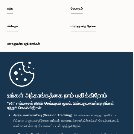
கற்க
செயலகம்
பங்கேற்க
பாராளுமன்ற நேரலை
பாராளுமன்ற உறுப்பினர்கள்
முதற்பக்கம்
பாராளுமன்ற கையடக்க செயலி
உங்கள் அந்தரங்கத்தை நாம் மதிக்கிறோம்
"சரி" என்பதைக் கிளிக் செய்வதன் மூலம், பின்வருவனவற்றை நீங்கள்
ஏற்றுக் கொள்கிறீர்கள்:
அமர்வு கண்காணிப்பு (Session Tracking):
மென்மையான மற்றும் தனிப்பட்ட
ரீதியான அனுபவத்திற்காக எங்கள் இணையத்தளத்தில் உங்கள் செயற்பாட்டைக்
எம்மை பின்தொடர்க :
கண்காணிக்க அமர்வுகளைப் பயன்படுத்துகிறோம்.