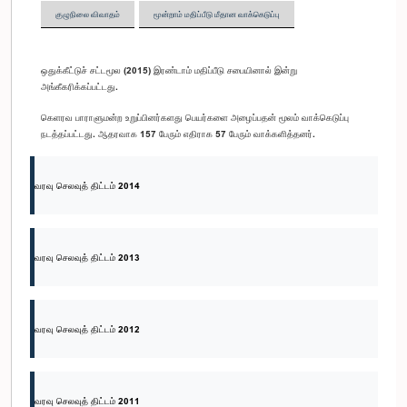
குழுநிலை விவாதம்
மூன்றாம் மதிப்பீடு மீதான வாக்கெடுப்பு
ஒதுக்கீட்டுச் சட்டமூல (2015) இரண்டாம் மதிப்பீடு சபையினால் இன்று
அங்கீகரிக்கப்பட்டது.
கெளரவ பாராளுமன்ற உறுப்பினர்களது பெயர்களை அழைப்பதன் மூலம் வாக்கெடுப்பு
நடத்தப்பட்டது. ஆதரவாக 157 பேரும் எதிராக 57 பேரும் வாக்களித்தனர்.
வரவு செலவுத் திட்டம் 2014
வரவு செலவுத் திட்டம் 2013
வரவு செலவுத் திட்டம் 2012
வரவு செலவுத் திட்டம் 2011