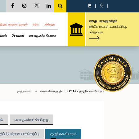
E
|
සි
|
எனது பாராளுமன்றம்
திற்கு வருகை தருதல்
கற்க
பங்கேற்க
இங்கே உங்கள் கணக்கிற்கு
உள்நுழைக
ல்கள்
செயலகம்
பாராளுமன்ற நேரலை
முதற்பக்கம்
வரவு செலவுத் திட்டம் 2015 - குழுநிலை விவாதம்
ரல்
பாராளுமன்றத் தெரிகுழு
ிப்பீடு மீதான வாக்கெடுப்பு
குழுநிலை விவாதம்