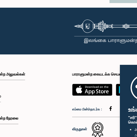
ன்ற அலுவல்கள்
பாராளுமன்ற கையடக்க செயலி
்
உங்
எம்மை பின்தொடர்க :
"சரி
ன்ற நேரலை
கொள்க
விருதுகள்
அ
அ