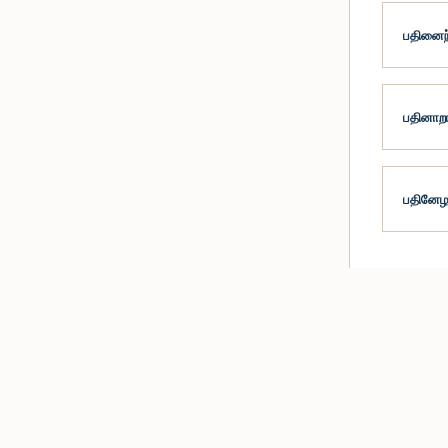
பதினைந்
பதினாறா
பதினேழா