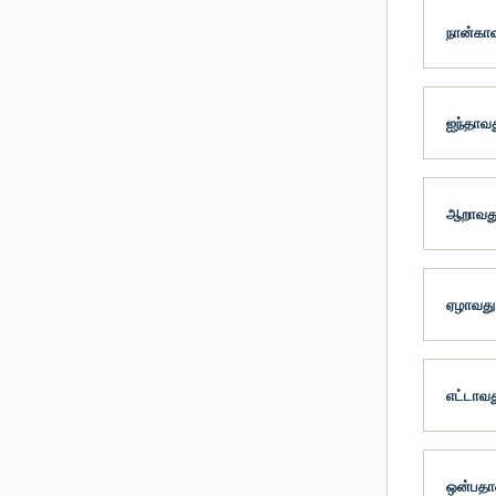
நான்காவ
ஐந்தாவத
ஆறாவது 
ஏழாவது 
எட்டாவத
ஒன்பதாவ