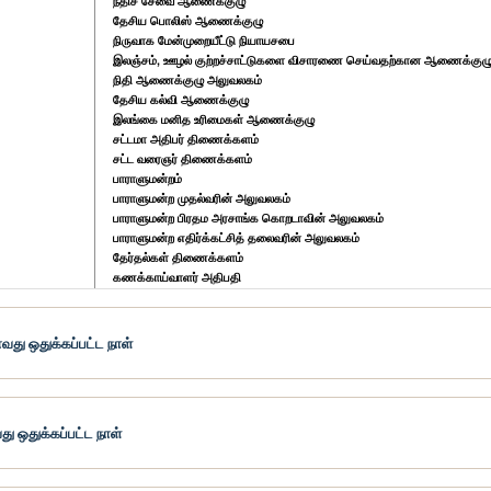
நீதிச் சேவை ஆணைக்குழு
தேசிய பொலிஸ் ஆணைக்குழு
நிருவாக மேன்முறையீட்டு நியாயசபை
இலஞ்சம், ஊழல் குற்றச்சாட்டுகளை விசாரணை செய்வதற்கான ஆணைக்குழ
நிதி ஆணைக்குழு அலுவலகம்
தேசிய கல்வி ஆணைக்குழு
இலங்கை மனித உரிமைகள் ஆணைக்குழு
சட்டமா அதிபர் திணைக்களம்
சட்ட வரைஞர் திணைக்களம்
பாராளுமன்றம்
பாராளுமன்ற முதல்வரின் அலுவலகம்
பாராளுமன்ற பிரதம அரசாங்க கொறடாவின் அலுவலகம்
பாராளுமன்ற எதிர்க்கட்சித் தலைவரின் அலுவலகம்
தேர்தல்கள் திணைக்களம்
கணக்காய்வாளர் அதிபதி
நிருவாகத்திற்கான பாராளுமன்ற ஆணையாளர் அலுவலகம்
து ஒதுக்கப்பட்ட நாள்
து ஒதுக்கப்பட்ட நாள்