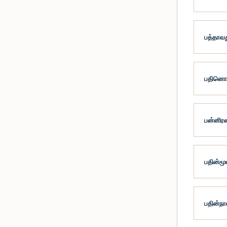
பத்தாவத
பதினொரா
பன்னிரண
பதின்மூ
பதின்நா