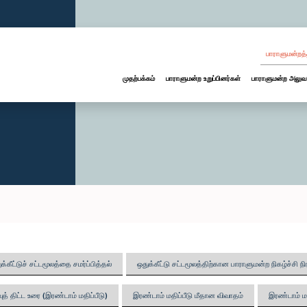
பாராளுமன்றத்
முதற்பக்கம்
பாராளுமன்ற உறுப்பினர்கள்
பாராளுமன்ற அலுவ
க்கீட்டுச் சட்டமூலத்தை சமர்ப்பித்தல்
ஒதுக்கீட்டு சட்டமூலத்திற்கான பாராளுமன்ற நிகழ்ச்சி நி
த் திட்ட உரை (இரண்டாம் மதிப்பீடு)
இரண்டாம் மதிப்பீடு மீதான விவாதம்
இரண்டாம் மத