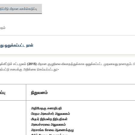
திப்பீடு மீதான வாக்கெடுப்பு
ாதம்
ு ஒதுக்கப்பட்ட நாள்
க்கீட்டுச் சட்டமூலம் (2015) மீதான குழுநிலை விவாதத்துக்காக ஒதுக்கப்பட்ட முதலாவது நாளாகும். 
ப்பட்டு சபைக்கு அறிக்கை செய்யப்பட்டது:-
்பு
நிறுவனம்
அதிமேதகு சனாதிபதி
பிரதம அமைச்சர் அலுவலகம்
மீயுயர் நீதிமன்ற நீதிபதிகள்
அமைச்சரவை அலுவலகம்
அரசாங்க சேவை ஆணைக்குழு