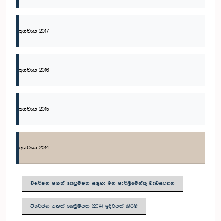
අයවැය 2017
අයවැය 2016
අයවැය 2015
අයවැය 2014
විසර්ජන පනත් කෙටුම්පත සඳහා වන පාර්ලිමේන්තු වැඩසටහන
විසර්ජන පනත් කෙටුම්පත (2014) ඉදිරිපත් කිරීම