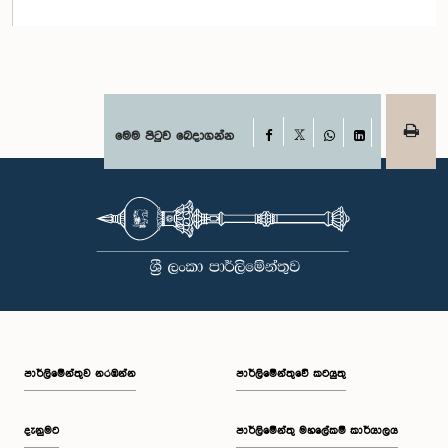
Facebook
මෙම පිටුව බෙදාගන්න
X
WhatsApp
LinkedIn
පාර්ලි‌මේන්තුව නරඹන්න
පාර්ලිමේන්තුවේ කටයුතු
දැනුමට
පාර්ලිමේන්තු මහලේකම් කාර්යාලය