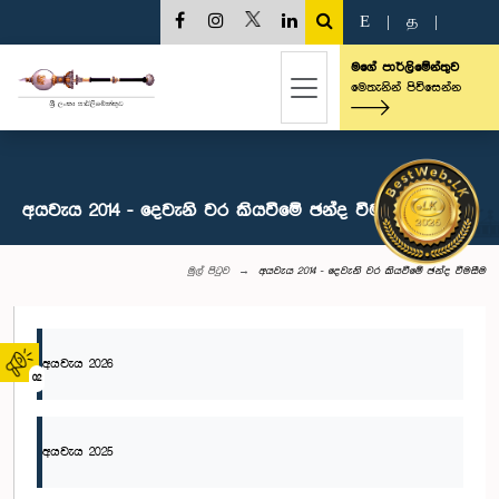
E
|
த
|
මගේ පාර්ලිමේන්තුව
මෙතැනින් පිවිසෙන්න
අයවැය 2014 - දෙවැනි වර කියවීමේ ඡන්ද වීමසීම
මුල් පිටුව
අයවැය 2014 - දෙවැනි වර කියවීමේ ඡන්ද වීමසීම
අයවැය 2026
02
අයවැය 2025