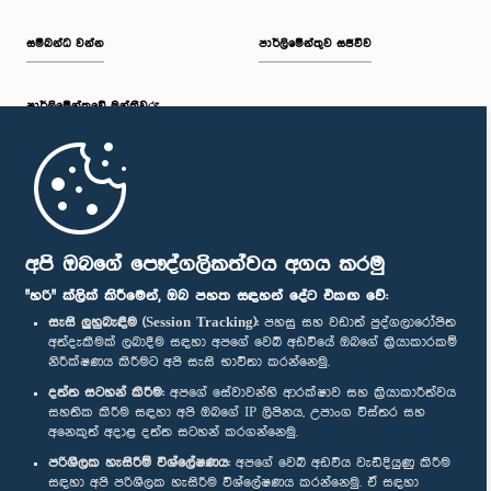
සම්බන්ධ වන්න
පාර්ලිමේන්තුව සජීවීව
පාර්ලි‌මේන්තුවේ මන්ත්‍රීවරු
මුල් පිටුව
පාර්ලිමේන්තු ජංගම යෙදුම
අපි ඔබගේ පෞද්ගලිකත්වය අගය කරමු
"හරි" ක්ලික් කිරීමෙන්, ඔබ පහත සඳහන් දේට එකඟ වේ:
සැසි ලුහුබැඳීම (Session Tracking):
පහසු සහ වඩාත් පුද්ගලාරෝපිත
අත්දැකීමක් ලබාදීම සඳහා අපගේ වෙබ් අඩවියේ ඔබගේ ක්‍රියාකාරකම්
නිරීක්ෂණය කිරීමට අපි සැසි භාවිතා කරන්නෙමු.
අප හා සම්බන්ධ වී සිටින්න :
දත්ත සටහන් කිරීම:
අපගේ සේවාවන්හි ආරක්ෂාව සහ ක්‍රියාකාරීත්වය
සහතික කිරීම සඳහා අපි ඔබගේ IP ලිපිනය, උපාංග විස්තර සහ
අනෙකුත් අදාළ දත්ත සටහන් කරගන්නෙමු.
සම්මාන
පරිශීලක හැසිරීම් විශ්ලේෂණය:
අපගේ වෙබ් අඩවිය වැඩිදියුණු කිරීම
සඳහා අපි පරිශීලක හැසිරීම විශ්ලේෂණය කරන්නෙමු. ඒ සඳහා