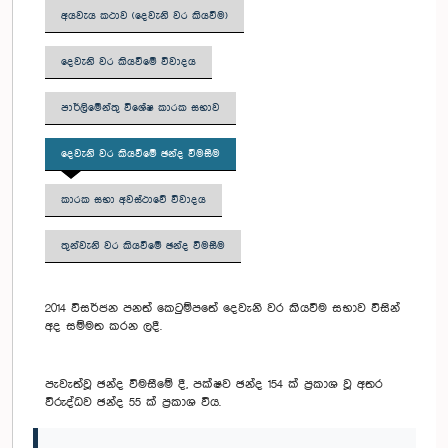
අයවැය කථාව (දෙවැනි වර කියවීම)
දෙවැනි වර කියවීමේ විවාදය
පාර්ලිමේන්තු විශේෂ කාරක සභාව
දෙවැනි වර කියවීමේ ඡන්ද වීමසීම
කාරක සභා අවස්ථාවේ විවාදය
තුන්වැනි වර කියවීමේ ඡන්ද විමසීම
2014 විසර්ජන පනත් කෙටුම්පතේ දෙවැනි වර කියවීම සභාව විසින්
අද සම්මත කරන ලදී.
පැවැත්වූ ඡන්ද විමසීමේ දී, පක්ෂව ඡන්ද 154 ක් ප්‍රකාශ වූ අතර
විරුද්ධව ඡන්ද 55 ක් ප්‍රකාශ විය.