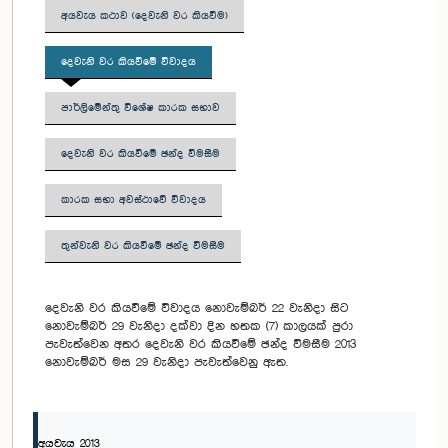
අයවැය කථාව (දෙවැනි වර කියවීම)
දෙවැනි වර කියවීමේ විවාදය
පාර්ලිමේන්තු විශේෂ කාරක සභාව
දෙවැනි වර කියවීමේ ඡන්ද වීමසීම
කාරක සභා අවස්ථාවේ විවාදය
තුන්වැනි වර කියවීමේ ඡන්ද විමසීම
දෙවැනි වර කියවීමේ විවාදය නොවැම්බර් 22 වැනිදා සිට
නොවැම්බර් 29 වැනිදා දක්වා දින හතක (7) කාලයක් පුරා
පැවැත්වෙන අතර දෙවැනි වර කියවීමේ ඡන්ද විමසීම 2013
නොවැම්බර් මස 29 වැනිදා පැවැත්වෙනු ඇත.
අයවැය 2013