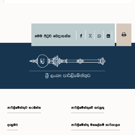
Facebook
මෙම පිටුව බෙදාගන්න
X
WhatsApp
LinkedIn
පාර්ලි‌මේන්තුව නරඹන්න
පාර්ලිමේන්තුවේ කටයුතු
දැනුමට
පාර්ලිමේන්තු මහලේකම් කාර්යාලය