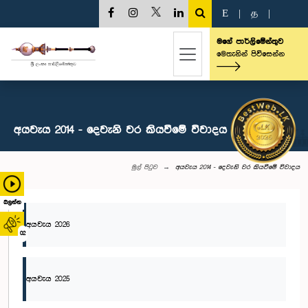
E
|
த
|
මගේ පාර්ලිමේන්තුව
මෙතැනින් පිවිසෙන්න
අයවැය 2014 - දෙවැනි වර කියවීමේ විවාදය
මුල් පිටුව
අයවැය 2014 - දෙවැනි වර කියවීමේ විවාදය
බලන්න
අයවැය 2026
02
අයවැය 2025