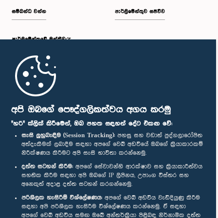
සම්බන්ධ වන්න
පාර්ලිමේන්තුව සජීවීව
පාර්ලි‌මේන්තුවේ මන්ත්‍රීවරු
මුල් පිටුව
පාර්ලිමේන්තු ජංගම යෙදුම
අපි ඔබගේ පෞද්ගලිකත්වය අගය කරමු
"හරි" ක්ලික් කිරීමෙන්, ඔබ පහත සඳහන් දේට එකඟ වේ:
සැසි ලුහුබැඳීම (Session Tracking):
පහසු සහ වඩාත් පුද්ගලාරෝපිත
අත්දැකීමක් ලබාදීම සඳහා අපගේ වෙබ් අඩවියේ ඔබගේ ක්‍රියාකාරකම්
නිරීක්ෂණය කිරීමට අපි සැසි භාවිතා කරන්නෙමු.
අප හා සම්බන්ධ වී සිටින්න :
දත්ත සටහන් කිරීම:
අපගේ සේවාවන්හි ආරක්ෂාව සහ ක්‍රියාකාරීත්වය
සහතික කිරීම සඳහා අපි ඔබගේ IP ලිපිනය, උපාංග විස්තර සහ
අනෙකුත් අදාළ දත්ත සටහන් කරගන්නෙමු.
සම්මාන
පරිශීලක හැසිරීම් විශ්ලේෂණය:
අපගේ වෙබ් අඩවිය වැඩිදියුණු කිරීම
සඳහා අපි පරිශීලක හැසිරීම විශ්ලේෂණය කරන්නෙමු. ඒ සඳහා
අපගේ වෙබ් අඩවිය සමඟ ඔබේ අන්තර්ක්‍රියා පිළිබඳ නිර්නාමික දත්ත