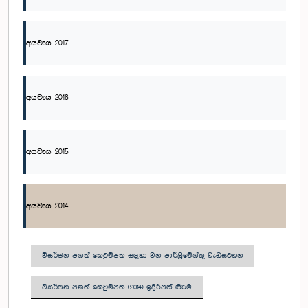
අයවැය 2017
අයවැය 2016
අයවැය 2015
අයවැය 2014
විසර්ජන පනත් කෙටුම්පත සඳහා වන පාර්ලිමේන්තු වැඩසටහන
විසර්ජන පනත් කෙටුම්පත (2014) ඉදිරිපත් කිරීම