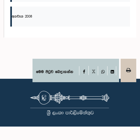
අයවැය 2008
Facebook
මෙම පිටුව බෙදාගන්න
X
WhatsApp
LinkedIn