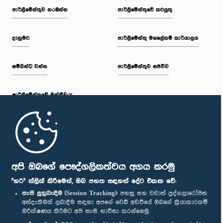
පාර්ලි‌මේන්තුව නරඹන්න
පාර්ලිමේන්තුවේ කටයුතු
දැනුමට
පාර්ලිමේන්තු මහලේකම් කාර්යාලය
සම්බන්ධ වන්න
පාර්ලිමේන්තුව සජීවීව
පාර්ලි‌මේන්තුවේ මන්ත්‍රීවරු
මුල් පිටුව
පාර්ලිමේන්තු ජංගම යෙදුම
අපි ඔබගේ පෞද්ගලිකත්වය අගය කරමු
"හරි" ක්ලික් කිරීමෙන්, ඔබ පහත සඳහන් දේට එකඟ වේ:
සැසි ලුහුබැඳීම (Session Tracking):
පහසු සහ වඩාත් පුද්ගලාරෝපිත
අත්දැකීමක් ලබාදීම සඳහා අපගේ වෙබ් අඩවියේ ඔබගේ ක්‍රියාකාරකම්
නිරීක්ෂණය කිරීමට අපි සැසි භාවිතා කරන්නෙමු.
අප හා සම්බන්ධ වී සිටින්න :