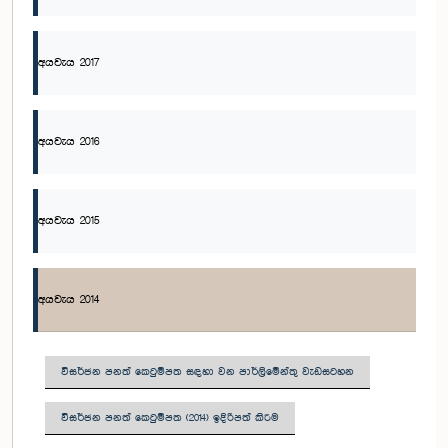
අයවැය 2017
අයවැය 2016
අයවැය 2015
අයවැය 2014
විසර්ජන පනත් කෙටුම්පත සඳහා වන පාර්ලිමේන්තු වැඩසටහන
විසර්ජන පනත් කෙටුම්පත (2014) ඉදිරිපත් කිරීම