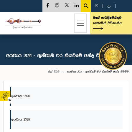
E
|
த
|
මගේ පාර්ලිමේන්තුව
මෙතැනින් පිවිසෙන්න
අයවැය 2014 - තුන්වැනි වර කියවීමේ ඡන්ද විමසීම
මුල් පිටුව
අයවැය 2014 - තුන්වැනි වර කියවීමේ ඡන්ද විමසීම
අයවැය 2026
02
අයවැය 2025