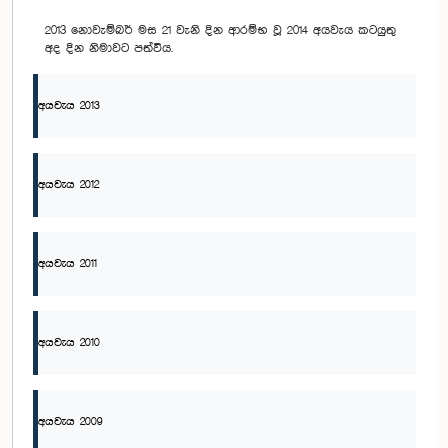
2013 නොවැම්බර් මස 21 වැනි දින ආරම්භ වූ 2014 අයවැය කටයුතු
අද දින නිමාවට පත්විය.
අයවැය 2013
අයවැය 2012
අයවැය 2011
අයවැය 2010
අයවැය 2009