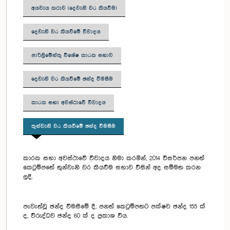
අයවැය කථාව (දෙවැනි වර කියවීම)
දෙවැනි වර කියවීමේ විවාදය
පාර්ලිමේන්තු විශේෂ කාරක සභාව
දෙවැනි වර කියවීමේ ඡන්ද වීමසීම
කාරක සභා අවස්ථාවේ විවාදය
තුන්වැනි වර කියවීමේ ඡන්ද විමසීම
කාරක සභා අවස්ථාවේ විවාදය නිමා කරමින්, 2014 විසර්ජන පනත්
කෙටුම්පතේ තුන්වැනි වර කියවීම සභාව විසින් අද සම්මත කරන
ලදී.
පැවැත්වූ ඡන්ද විමසීමේ දී, පනත් කෙටුම්පතට පක්ෂව ඡන්ද 155 ක්
ද, විරුද්ධව ඡන්ද 60 ක් ද ප්‍රකාශ විය.