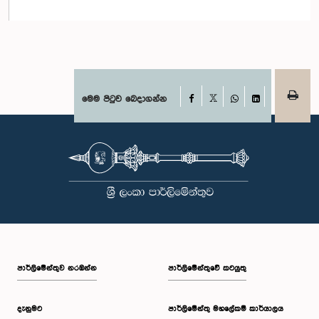
Facebook
මෙම පිටුව බෙදාගන්න
X
WhatsApp
LinkedIn
පාර්ලි‌මේන්තුව නරඹන්න
පාර්ලිමේන්තුවේ කටයුතු
දැනුමට
පාර්ලිමේන්තු මහලේකම් කාර්යාලය