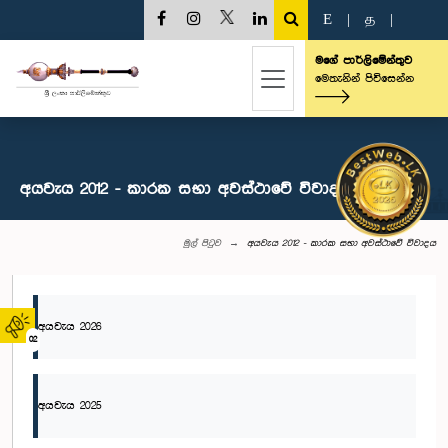
E
|
த
|
මගේ පාර්ලිමේන්තුව
මෙතැනින් පිවිසෙන්න
අයවැය 2012 - කාරක සභා අවස්ථාවේ විවාදය
මුල් පිටුව
අයවැය 2012 - කාරක සභා අවස්ථාවේ විවාදය
අයවැය 2026
02
අයවැය 2025