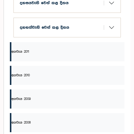
දහසයවැනි වෙන් කළ දිනය
දහහත්වැනි වෙන් කළ දිනය
අයවැය 2011
අයවැය 2010
අයවැය 2009
අයවැය 2008