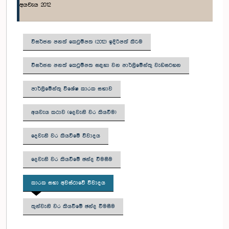
අයවැය 2012
විසර්ජන පනත් කෙටුම්පත (2012) ඉදිරිපත් කිරීම
විසර්ජන පනත් කෙටුම්පත සඳහා වන පාර්ලිමේන්තු වැඩසටහන
පාර්ලිමේන්තු විශේෂ කාරක සභාව
අයවැය කථාව (දෙවැනි වර කියවීම)
දෙවැනි වර කියවීමේ විවාදය
දෙවැනි වර කියවීමේ ඡන්ද වීමසීම
කාරක සභා අවස්ථාවේ විවාදය
තුන්වැනි වර කියවීමේ ඡන්ද විමසීම