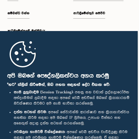
සම්බන්ධ වන්න
පාර්ලිමේන්තුව සජීවීව
පාර්ලි‌මේන්තුවේ මන්ත්‍රීවරු
මුල් පිටුව
පාර්ලිමේන්තු ජංගම යෙදුම
අපි ඔබගේ පෞද්ගලිකත්වය අගය කරමු
"හරි" ක්ලික් කිරීමෙන්, ඔබ පහත සඳහන් දේට එකඟ වේ:
සැසි ලුහුබැඳීම (Session Tracking):
පහසු සහ වඩාත් පුද්ගලාරෝපිත
අත්දැකීමක් ලබාදීම සඳහා අපගේ වෙබ් අඩවියේ ඔබගේ ක්‍රියාකාරකම්
නිරීක්ෂණය කිරීමට අපි සැසි භාවිතා කරන්නෙමු.
අප හා සම්බන්ධ වී සිටින්න :
දත්ත සටහන් කිරීම:
අපගේ සේවාවන්හි ආරක්ෂාව සහ ක්‍රියාකාරීත්වය
සහතික කිරීම සඳහා අපි ඔබගේ IP ලිපිනය, උපාංග විස්තර සහ
අනෙකුත් අදාළ දත්ත සටහන් කරගන්නෙමු.
සම්මාන
පරිශීලක හැසිරීම් විශ්ලේෂණය:
අපගේ වෙබ් අඩවිය වැඩිදියුණු කිරීම
සඳහා අපි පරිශීලක හැසිරීම විශ්ලේෂණය කරන්නෙමු. ඒ සඳහා