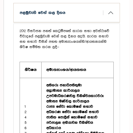
පළමුවැනි වෙන් කළ දිනය
2012 විසර්ජන පනත් කෙටුම්පතේ කාරක සභා අවස්ථාවේ
විවාදයේ පළමුවැනි වෙන් කළ දිනය අදයි. කාරක සභාව
සහ සභාව විසින් පහත අමාත්‍යාංශයන්හි/ආයතනයන්හි
ශීර්ෂ සම්මත කරන ලදී:-
ශීර්ෂය
අමාත්‍යාංශය/ආයතනය
අතිගරු ජනාධිපතිතුමා
අග්‍රාමාත්‍ය කාර්යාලය
උපරිමාධිකරණවල විනිශ්චයකාරවරු
අමාත්‍ය මණ්ඩල කාර්යාලය
1
රාජ්‍ය සේවා කොමිෂන් සභාව
2
අධිකරණ සේවා කොමිෂන් සභාව
4
ජාතික පොලිස් කොමිෂන් සභාව
5
පරිපාලන අභියාචන විනිශ්චය
6
අධිකාරය‍