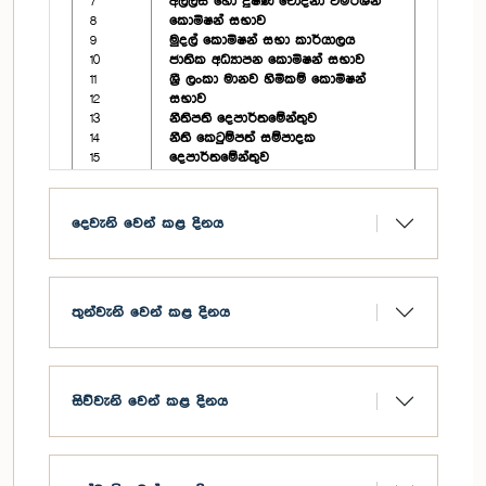
7
අල්ලස් හෝ දූෂණ චෝදනා විමර්ශන
8
කොමිෂන් සභාව
9
මුදල් කොමිෂන් සභා කාර්යාලය
10
ජාතික අධ්‍යාපන කොමිෂන් සභාව
11
ශ්‍රී ලංකා මානව හිමිකම් කොමිෂන්
12
සභාව
13
නීතිපති දෙපාර්තමේන්තුව
14
නීති කෙටුම්පත් සම්පාදක
15
දෙපාර්තමේන්තුව
16
පාර්ලිමේන්තුව
17
පාර්ලිමේන්තුවේ සභානායකතුමාගේ
18
කාර්යාලය
දෙවැනි වෙන් කළ දිනය
19
පාර්ලිමේන්තුවේ ආණ්ඩු පක්ෂයේ ප්‍රධාන
20
සංවිධායකතුමාගේ කාර්යාලය
21
පාර්ලිමේන්තුවේ විපක්ෂනායකතුමාගේ
22
කාර්යාලය
තුන්වැනි වෙන් කළ දිනය
මැතිවරණ දෙපාර්තමේන්තුව
විගණකාධිපති
පරිපාලන කටයුතු පිළිබඳ පාර්ලිමේන්තු
කොමසාරිස්තුමාගේ කාර්යාලය
සිව්වැනි වෙන් කළ දිනය