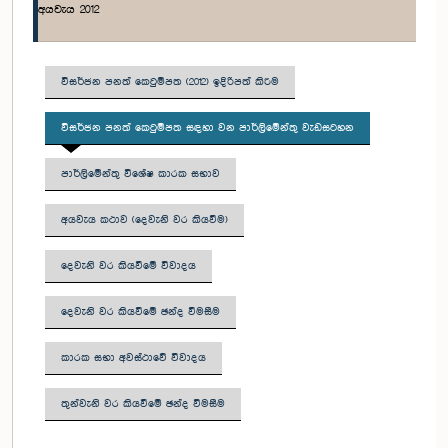
අයවැය 2012
විසර්ජන පනත් කෙටුම්පත (2012) ඉදිරිපත් කිරීම
විසර්ජන පනත් කෙටුම්පත සඳහා වන පාර්ලිමේන්තු වැඩසටහන
පාර්ලිමේන්තු විශේෂ කාරක සභාව
අයවැය කථාව (දෙවැනි වර කියවීම)
දෙවැනි වර කියවීමේ විවාදය
දෙවැනි වර කියවීමේ ඡන්ද වීමසීම
කාරක සභා අවස්ථාවේ විවාදය
තුන්වැනි වර කියවීමේ ඡන්ද විමසීම