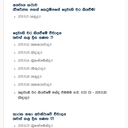
අයවැය කථාව
(විසර්ජන පනත් කෙටුම්පතේ දෙවැනි වර කියවීම)
2011.11.21 (සඳුදා)
දෙවැනි වර කියවීමේ විවාදය
(වෙන් කළ දින ගණන 7)
2011.11.22 (අඟහරුවාදා)
2011.11.23 (බදාදා)
2011.11.24 (බ්‍රහස්පතින්දා)
2011.11.25 (සිකුරාදා)
2011.11.28 (සඳුදා)
2011.11.29 (අඟහරුවාදා)
(දෙවැනි වර කියවීමේ ඡන්ද විමසීම ප.ව. 5.00 ට) - 2011.11.30
(බදාදා)
කාරක සභා අවස්ථාවේ විවාදය
(වෙන් කළ දින ගණන 17)
2011.12.01 (බ්‍රහස්පතින්දා)