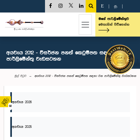
E
|
த
|
මගේ පාර්ලිමේන්තුව
මෙතැනින් පිවිසෙන්න
අයවැය 2012 - විසර්ජන පනත් කෙටුම්පත සඳහා වන
පාර්ලිමේන්තු වැඩසටහන
මුල් පිටුව
අයවැය 2012 - විසර්ජන පනත් කෙටුම්පත සඳහා වන පාර්ලිමේන්තු වැඩසටහන
අයවැය 2026
02
අයවැය 2025