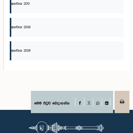
අයවැය 2010
අයවැය 2009
අයවැය 2008
Facebook
මෙම පිටුව බෙදාගන්න
X
WhatsApp
LinkedIn