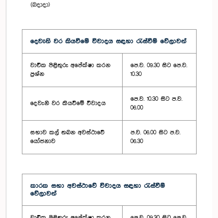
(බදාදා)
දෙවැනි වර කියවීමේ විවාදය සඳහා රැස්වීම් වේලාවන්
වාචික පිළිතුරු අපේක්ෂා කරන
පෙ.ව. 09.30 සිට පෙ.ව.
ප්‍රශ්න
10.30
පෙ.ව. 10.30 සිට ප.ව.
දෙවැනි වර කියවීමේ විවාදය
06.00
සභාව කල් තබන අවස්ථාවේ
ප.ව. 06.00 සිට ප.ව.
යෝජනාව
06.30
කාරක සභා අවස්ථාවේ විවාදය සඳහා රැස්වීම්
වේලාවන්
වාචික පිළිතුරු අපේක්ෂා කරන
පෙ.ව. 09.30 සිට පෙ.ව.