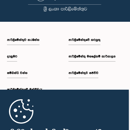
පාර්ලි‌මේන්තුව නරඹන්න
පාර්ලිමේන්තුවේ කටයුතු
දැනුමට
පාර්ලිමේන්තු මහලේකම් කාර්යාලය
සම්බන්ධ වන්න
පාර්ලිමේන්තුව සජීවීව
පාර්ලි‌මේන්තුවේ මන්ත්‍රීවරු
මුල් පිටුව
පාර්ලිමේන්තු ජංගම යෙදුම