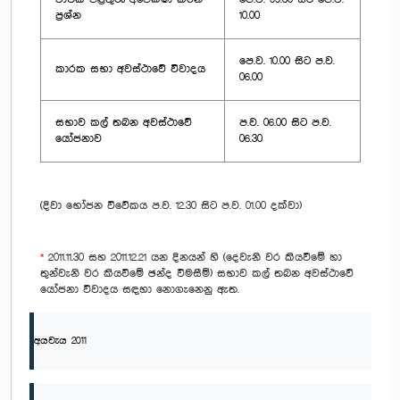
ප්‍රශ්න
10.00
පෙ.ව. 10.00 සිට ප.ව.
කාරක සභා අවස්ථාවේ විවාදය
06.00
සභාව කල් තබන අවස්ථාවේ
ප.ව. 06.00 සිට ප.ව.
යෝජනාව
06.30
(දිවා භෝජන විවේකය ප.ව. 12.30 සිට ප.ව. 01.00 දක්වා)
*
2011.11.30 සහ 2011.12.21 යන දිනයන් හි (දෙවැනි වර කියවීමේ හා
තුන්වැනි වර කියවීමේ ඡන්ද විමසීම්) සභාව කල් තබන අවස්ථාවේ
යෝජනා විවාදය සඳහා නොගැනෙනු ඇත.
අයවැය 2011