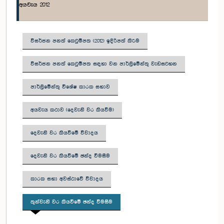
අයවැය 2012
විසර්ජන පනත් කෙටුම්පත (2012) ඉදිරිපත් කිරීම
විසර්ජන පනත් කෙටුම්පත සඳහා වන පාර්ලිමේන්තු වැඩසටහන
පාර්ලිමේන්තු විශේෂ කාරක සභාව
අයවැය කථාව (දෙවැනි වර කියවීම)
දෙවැනි වර කියවීමේ විවාදය
දෙවැනි වර කියවීමේ ඡන්ද වීමසීම
කාරක සභා අවස්ථාවේ විවාදය
තුන්වැනි වර කියවීමේ ඡන්ද විමසීම