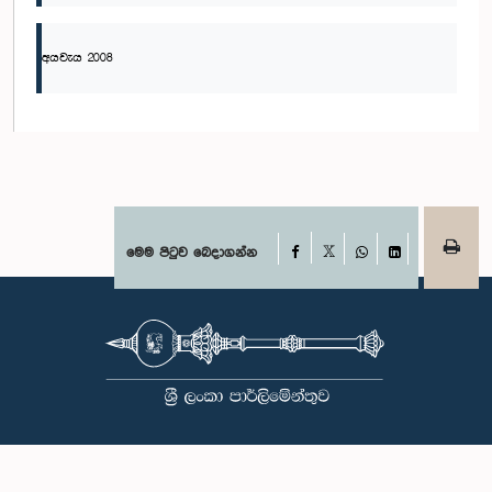
අයවැය 2008
Facebook
මෙම පිටුව බෙදාගන්න
X
WhatsApp
LinkedIn