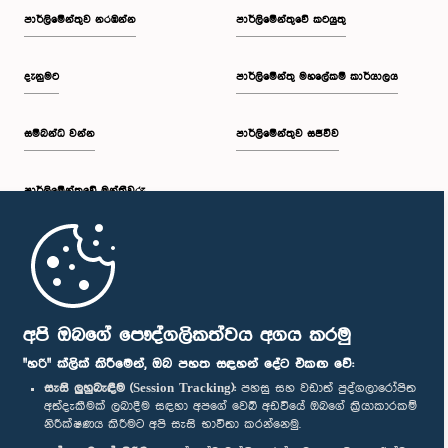
පාර්ලි‌මේන්තුව නරඹන්න
පාර්ලිමේන්තුවේ කටයුතු
දැනුමට
පාර්ලිමේන්තු මහලේකම් කාර්යාලය
සම්බන්ධ වන්න
පාර්ලිමේන්තුව සජීවීව
පාර්ලි‌මේන්තුවේ මන්ත්‍රීවරු
මුල් පිටුව
පාර්ලිමේන්තු ජංගම යෙදුම
අපි ඔබගේ පෞද්ගලිකත්වය අගය කරමු
"හරි" ක්ලික් කිරීමෙන්, ඔබ පහත සඳහන් දේට එකඟ වේ:
සැසි ලුහුබැඳීම (Session Tracking):
පහසු සහ වඩාත් පුද්ගලාරෝපිත
අත්දැකීමක් ලබාදීම සඳහා අපගේ වෙබ් අඩවියේ ඔබගේ ක්‍රියාකාරකම්
නිරීක්ෂණය කිරීමට අපි සැසි භාවිතා කරන්නෙමු.
අප හා සම්බන්ධ වී සිටින්න :