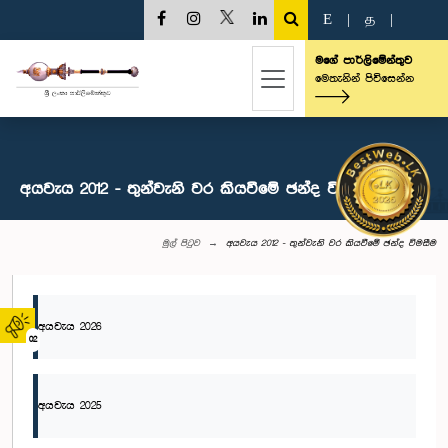
E
|
த
|
මගේ පාර්ලිමේන්තුව
මෙතැනින් පිවිසෙන්න
අයවැය 2012 - තුන්වැනි වර කියවීමේ ඡන්ද විමසීම
මුල් පිටුව
අයවැය 2012 - තුන්වැනි වර කියවීමේ ඡන්ද විමසීම
අයවැය 2026
02
අයවැය 2025