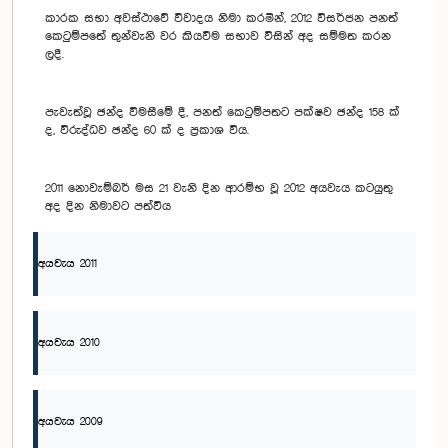
කාරක සභා අවස්ථාවේ විවාදය නිමා කරමින්, 2012 විසර්ජන පනත්
කෙටුම්පතේ තුන්වැනි වර කියවීම සභාව විසින් අද සම්මත කරන
ලදී.
පැවැත්වූ ඡන්ද විමසීමේ දී, පනත් කෙටුම්පතට පක්ෂව ඡන්ද 158 ක්
ද, විරුද්ධව ඡන්ද 60 ක් ද ප්‍රකාශ විය.
2011 නොවැම්බර් මස 21 වැනි දින ආරම්භ වූ 2012 අයවැය කටයුතු
අද දින නිමාවට පත්විය
අයවැය 2011
අයවැය 2010
අයවැය 2009