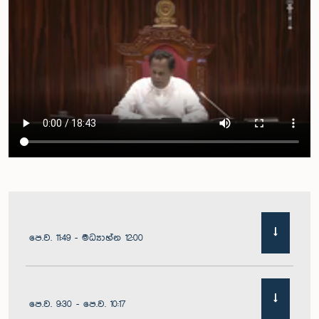
පෙ.ව. 11:49 - මධ්‍යාහ්න 12:00
පෙ.ව. 9:30 - පෙ.ව. 10:17