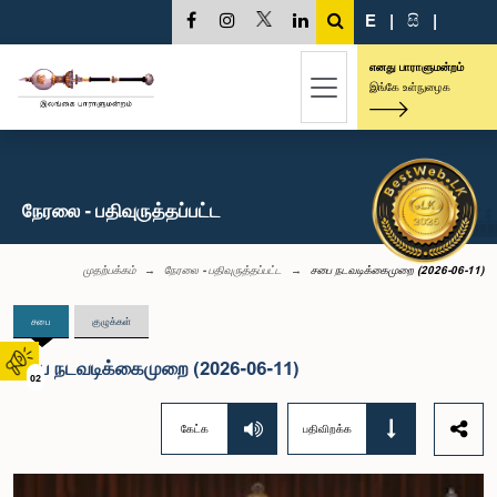
E
|
සි
|
எனது பாராளுமன்றம்
இங்கே உள்நுழைக
நேரலை - பதிவுருத்தப்பட்ட
முதற்பக்கம்
நேரலை - பதிவுருத்தப்பட்ட
சபை நடவடிக்கைமுறை (2026-06-11)
சபை
குழுக்கள்
சபை நடவடிக்கைமுறை (2026-06-11)
02
கேட்க
பதிவிறக்க