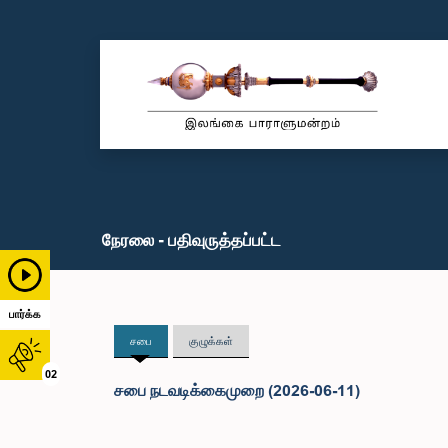
நேரலை - பதிவுருத்தப்பட்ட
பார்க்க
சபை
குழுக்கள்
02
சபை நடவடிக்கைமுறை (2026-06-11)