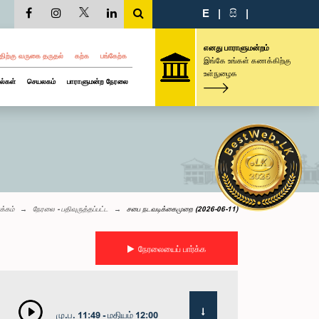
E
|
සි
|
எனது பாராளுமன்றம்
திற்கு வருகை தருதல்
கற்க
பங்கேற்க
இங்கே உங்கள் கணக்கிற்கு
உள்நுழைக
ல்கள்
செயலகம்
பாராளுமன்ற நேரலை
க்கம்
நேரலை - பதிவுருத்தப்பட்ட
சபை நடவடிக்கைமுறை (2026-06-11)
நேரலையைப் பார்க்க
மு.ப. 11:49 - மதியம் 12:00