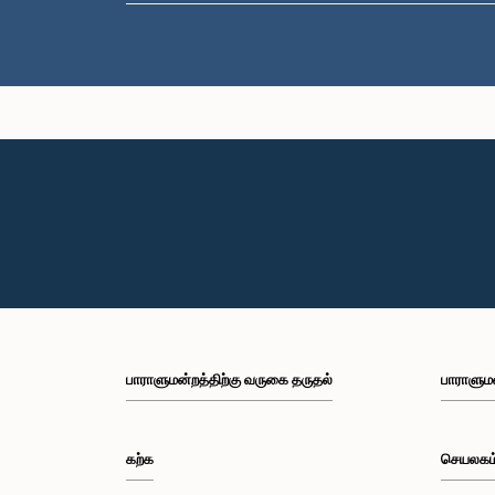
பாராளுமன்றத்திற்கு வருகை தருதல்
பாராளும
கற்க
செயலகம