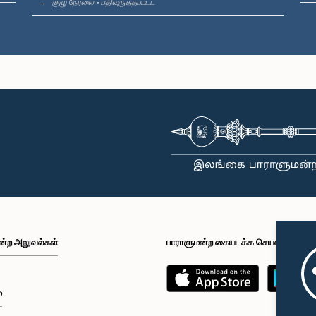
குழு நேரலை - பதிவுருத்தப்பட்ட
ன்ற அலுவல்கள்
பாராளுமன்ற கையடக்க செயலி
்