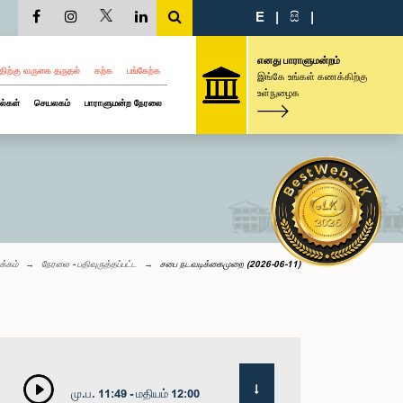
E
|
සි
|
எனது பாராளுமன்றம்
திற்கு வருகை தருதல்
கற்க
பங்கேற்க
இங்கே உங்கள் கணக்கிற்கு
உள்நுழைக
ல்கள்
செயலகம்
பாராளுமன்ற நேரலை
க்கம்
நேரலை - பதிவுருத்தப்பட்ட
சபை நடவடிக்கைமுறை (2026-06-11)
மு.ப. 11:49 - மதியம் 12:00