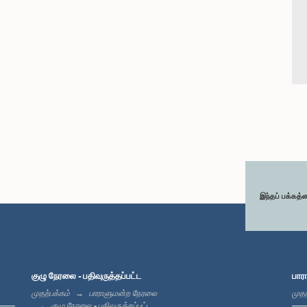
இந்தப் பக்கத்
குழு நேரலை - பதிவுருத்தப்பட்ட
பார
முதற்பக்கம்
பாராளுமன்ற நேரலை
முதற
குழு நேரலை - பதிவுருத்தப்பட்ட