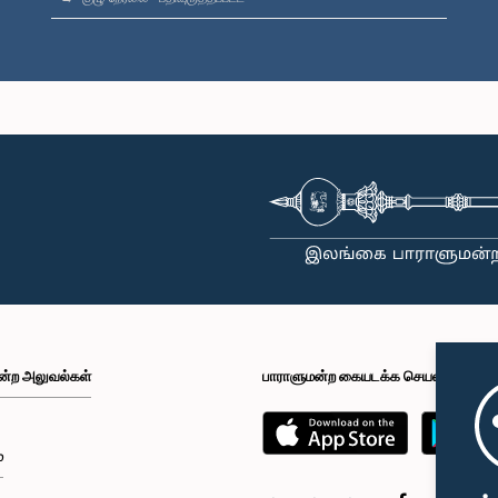
ன்ற அலுவல்கள்
பாராளுமன்ற கையடக்க செயலி
்