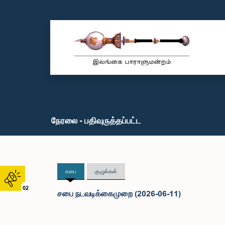
நேரலை - பதிவுருத்தப்பட்ட
சபை
குழுக்கள்
02
சபை நடவடிக்கைமுறை (2026-06-11)