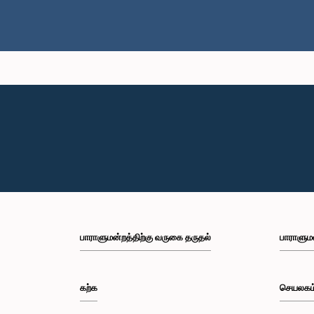
பாராளுமன்றத்திற்கு வருகை தருதல்
பாராளும
கற்க
செயலகம