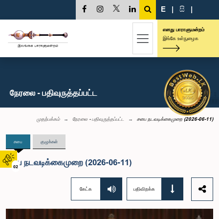
E
|
සි
|
எனது பாராளுமன்றம்
இங்கே உள்நுழைக
நேரலை - பதிவுருத்தப்பட்ட
முதற்பக்கம்
நேரலை - பதிவுருத்தப்பட்ட
சபை நடவடிக்கைமுறை (2026-06-11)
சபை
குழுக்கள்
சபை நடவடிக்கைமுறை (2026-06-11)
02
கேட்க
பதிவிறக்க