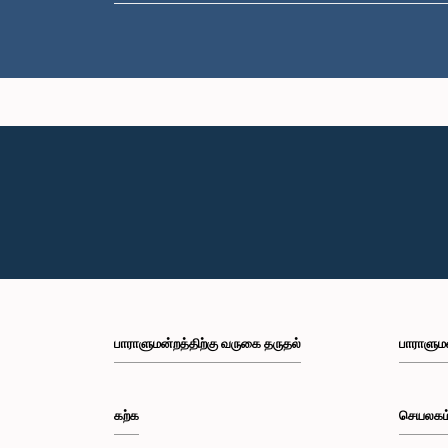
பாராளுமன்றத்திற்கு வருகை தருதல்
பாராளும
கற்க
செயலகம