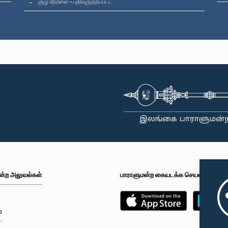
குழு நேரலை - பதிவுருத்தப்பட்ட
ன்ற அலுவல்கள்
பாராளுமன்ற கையடக்க செயலி
்