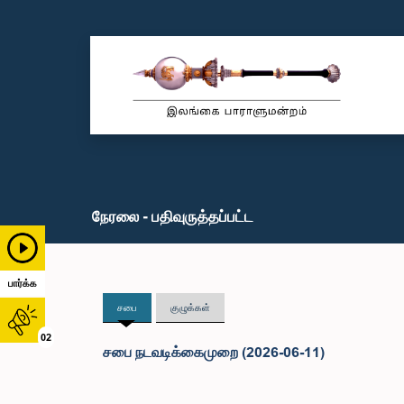
நேரலை - பதிவுருத்தப்பட்ட
பார்க்க
சபை
குழுக்கள்
02
சபை நடவடிக்கைமுறை (2026-06-11)