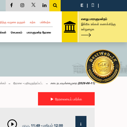
E
|
සි
|
எனது பாராளுமன்றம்
திற்கு வருகை தருதல்
கற்க
பங்கேற்க
இங்கே உங்கள் கணக்கிற்கு
உள்நுழைக
ல்கள்
செயலகம்
பாராளுமன்ற நேரலை
க்கம்
நேரலை - பதிவுருத்தப்பட்ட
சபை நடவடிக்கைமுறை (2026-06-11)
நேரலையைப் பார்க்க
மு.ப. 11:49 - மதியம் 12:00